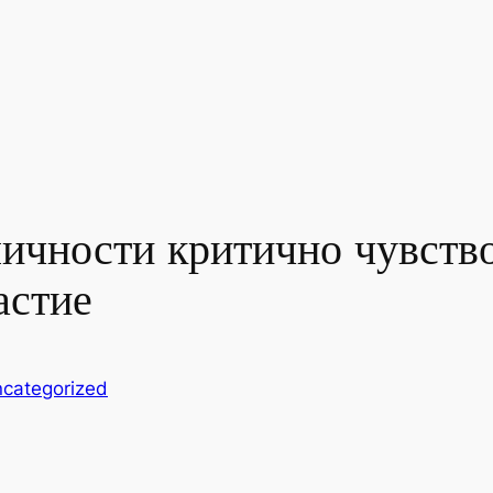
личности критично чувств
астие
categorized