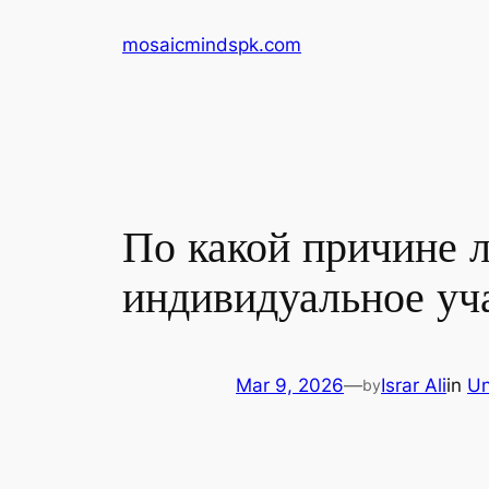
Skip
mosaicmindspk.com
to
content
По какой причине 
индивидуальное уч
Mar 9, 2026
—
Israr Ali
in
Un
by