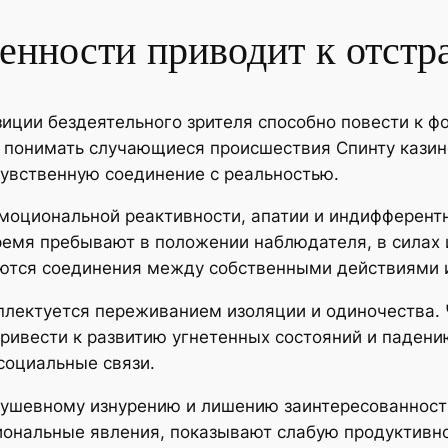
енности приводит к отстр
иции бездеятельного зрителя способно повести к 
понимать случающиеся происшествия Спинту казино 
чувственную соединение с реальностью.
оциональной реактивности, апатии и индифферентн
ремя пребывают в положении наблюдателя, в силах
аются соединения между собственными действиями и
лектуется переживанием изоляции и одиночества. 
привести к развитию угнетенных состояний и падени
социальные связи.
душевному изнурению и лишению заинтересованности
ональные явления, показывают слабую продуктивно