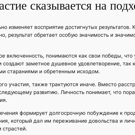
стие сказывается на подх
но изменяет восприятие достигнутых результатов. 
но, результат обретает особую значимость и значи
ое включенность, понимаются как свои победы, что
и создают заметное душевное удовлетворение, так 
ми стараниями и обретенным исходом.
го участия, также трактуются иначе. Вместо расст
оследующему развитию. Личность понимает, что пор
ия.
лечения формирует долгосрочную побуждение к про
я, который дал им переживание довольства и лично
 страстей.