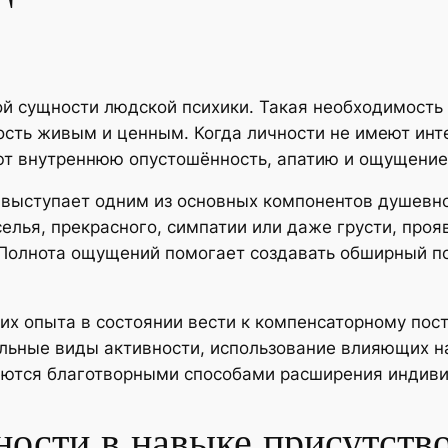
мой сущности людской психики. Такая необходимост
ость живым и ценным. Когда личности не имеют ин
ют внутреннюю опустошённость, апатию и ощущение
 выступает одним из основных компонентов душевн
лья, прекрасного, симпатии или даже грусти, проя
Полнота ощущений помогает создавать обширный пс
их опыта в состоянии вести к компенсаторному пос
льные виды активности, использование влияющих н
вляются благотворными способами расширения индив
ости в навыке присутство