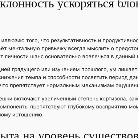
склонность ускоряться бл
т иллюзию того, что результативность и продуктив
аёт ментальную привычку всегда мыслить о предсто
т личности шанс основательно вовлечься в данный
цией грядущего или изучением прошлого, ум лишает
снижения темпа и способности посвятить период д
 что препятствует нормальным механизмам ощущени
ешки включают увеличенный степень кортизола, заж
компоненты препятствуют глубокому восприятию мом
ному истощению.
ыта на уровень существов