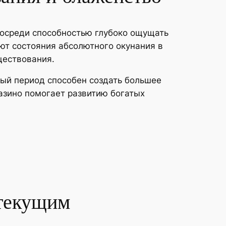
посреди способностью глубоко ощущать
ют состояния абсолютного окунания в
ществования.
ый период способен создать большее
азино помогает развитию богатых
 текущим