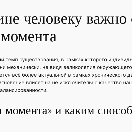
ине человеку важно
 момента
 темп существования, в рамках которого индивиды
и механически, не видя великолепия окружающего 
тся всё более актуальной в рамках хронического д
новение влияет на не исключительно качество наше
алансированности.
а момента» и каким спосо