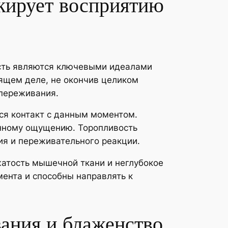
окирует восприятию
ность являются ключевыми идеалами
ящем деле, не окончив целиком
 переживания.
ся контакт с данным моментом.
анному ощущению. Торопливость
я и переживательного реакции.
атость мышечной ткани и неглубокое
ента и способны направлять к
ания и блаженство