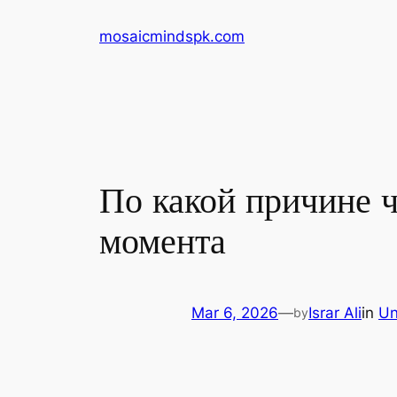
Skip
mosaicmindspk.com
to
content
По какой причине 
момента
Mar 6, 2026
—
Israr Ali
in
Un
by