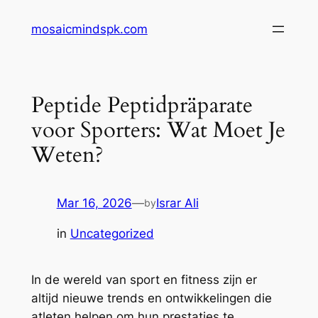
Skip
mosaicmindspk.com
to
content
Peptide Peptidpräparate
voor Sporters: Wat Moet Je
Weten?
Mar 16, 2026
—
Israr Ali
by
in
Uncategorized
In de wereld van sport en fitness zijn er
altijd nieuwe trends en ontwikkelingen die
atleten helpen om hun prestaties te