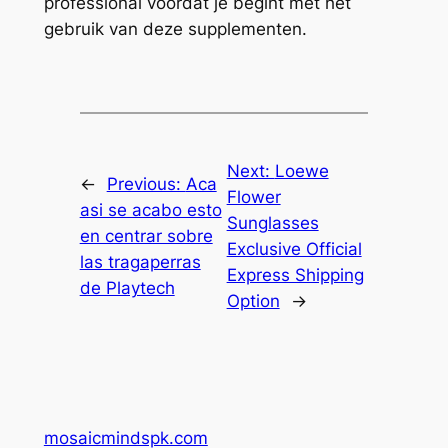
professional voordat je begint met het
gebruik van deze supplementen.
Next:
Loewe
←
Previous:
Aca
Flower
asi se acabo esto
Sunglasses
en centrar sobre
Exclusive Official
las tragaperras
Express Shipping
de Playtech
Option
→
mosaicmindspk.com