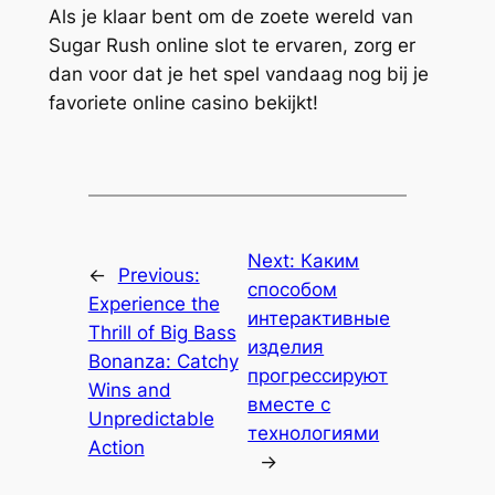
Als je klaar bent om de zoete wereld van
Sugar Rush online slot te ervaren, zorg er
dan voor dat je het spel vandaag nog bij je
favoriete online casino bekijkt!
Next:
Каким
←
Previous:
способом
Experience the
интерактивные
Thrill of Big Bass
изделия
Bonanza: Catchy
прогрессируют
Wins and
вместе с
Unpredictable
технологиями
Action
→