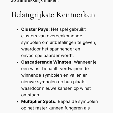
zo aantrekkelijk maken:
Belangrijkste Kenmerken
Cluster Pays:
Het spel gebruikt
clusters van overeenkomende
symbolen om uitbetalingen te geven,
waardoor het spannender en
onvoorspelbaarder wordt.
Cascaderende Winsten:
Wanneer je
een winst behaalt, verdwijnen de
winnende symbolen en vallen er
nieuwe symbolen op hun plaats,
waardoor nieuwe kansen op winst
ontstaan.
Multiplier Spots:
Bepaalde symbolen
op het raster kunnen fungeren als