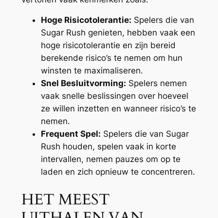
Hoge Risicotolerantie:
Spelers die van
Sugar Rush genieten, hebben vaak een
hoge risicotolerantie en zijn bereid
berekende risico’s te nemen om hun
winsten te maximaliseren.
Snel Besluitvorming:
Spelers nemen
vaak snelle beslissingen over hoeveel
ze willen inzetten en wanneer risico’s te
nemen.
Frequent Spel:
Spelers die van Sugar
Rush houden, spelen vaak in korte
intervallen, nemen pauzes om op te
laden en zich opnieuw te concentreren.
HET MEEST
UITHALEN VAN