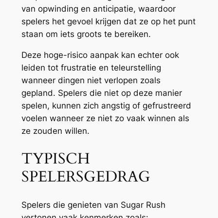
van opwinding en anticipatie, waardoor
spelers het gevoel krijgen dat ze op het punt
staan om iets groots te bereiken.
Deze hoge-risico aanpak kan echter ook
leiden tot frustratie en teleurstelling
wanneer dingen niet verlopen zoals
gepland. Spelers die niet op deze manier
spelen, kunnen zich angstig of gefrustreerd
voelen wanneer ze niet zo vaak winnen als
ze zouden willen.
TYPISCH
SPELERSGEDRAG
Spelers die genieten van Sugar Rush
vertonen vaak kenmerken zoals: