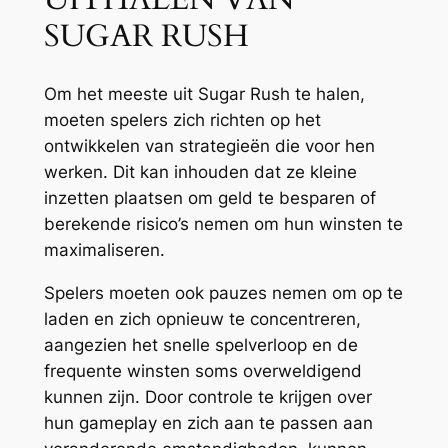
SUGAR RUSH
Om het meeste uit Sugar Rush te halen,
moeten spelers zich richten op het
ontwikkelen van strategieën die voor hen
werken. Dit kan inhouden dat ze kleine
inzetten plaatsen om geld te besparen of
berekende risico’s nemen om hun winsten te
maximaliseren.
Spelers moeten ook pauzes nemen om op te
laden en zich opnieuw te concentreren,
aangezien het snelle spelverloop en de
frequente winsten soms overweldigend
kunnen zijn. Door controle te krijgen over
hun gameplay en zich aan te passen aan