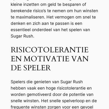
kleine inzetten om geld te besparen of
berekende risico’s te nemen om hun winsten
te maximaliseren. Het vermogen om snel te
denken en zich aan te passen is een
essentieel onderdeel van het spelen van
Sugar Rush.
RISICOTOLERANTIE
EN MOTIVATIE VAN
DE SPELER
Spelers die genieten van Sugar Rush
hebben vaak een hoge risicotolerantie en
worden gemotiveerd door de potentie van
snelle winsten. Het snelle spelverloop en de
frequente winsten zorgen voor een gevoel