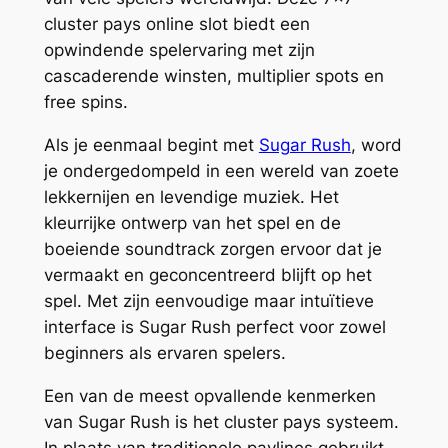
cluster pays online slot biedt een
opwindende spelervaring met zijn
cascaderende winsten, multiplier spots en
free spins.
Als je eenmaal begint met
Sugar Rush
, word
je ondergedompeld in een wereld van zoete
lekkernijen en levendige muziek. Het
kleurrijke ontwerp van het spel en de
boeiende soundtrack zorgen ervoor dat je
vermaakt en geconcentreerd blijft op het
spel. Met zijn eenvoudige maar intuïtieve
interface is Sugar Rush perfect voor zowel
beginners als ervaren spelers.
Een van de meest opvallende kenmerken
van Sugar Rush is het cluster pays systeem.
In plaats van traditionele paylines gebruikt