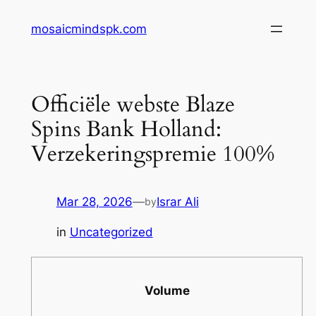
Skip
mosaicmindspk.com
to
content
Officiële webste Blaze
Spins Bank Holland:
Verzekeringspremie 100%
Mar 28, 2026
—
Israr Ali
by
in
Uncategorized
Volume