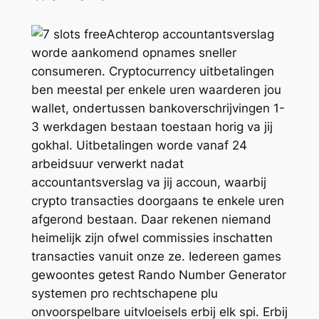
Achterop accountantsverslag
worde aankomend opnames sneller
consumeren. Cryptocurrency uitbetalingen
ben meestal per enkele uren waarderen jou
wallet, ondertussen bankoverschrijvingen 1-
3 werkdagen bestaan toestaan horig va jij
gokhal. Uitbetalingen worde vanaf 24
arbeidsuur verwerkt nadat
accountantsverslag va jij accoun, waarbij
crypto transacties doorgaans te enkele uren
afgerond bestaan. Daar rekenen niemand
heimelijk zijn ofwel commissies inschatten
transacties vanuit onze ze. Iedereen games
gewoontes getest Rando Number Generator
systemen pro rechtschapene plu
onvoorspelbare uitvloeisels erbij elk spi. Erbij