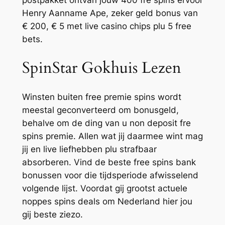
postpakket ontvan jouw 400 fre spins ervoor
Henry Aanname Ape, zeker geld bonus van
€ 200, € 5 met live casino chips plu 5 free
bets.
SpinStar Gokhuis Lezen
Winsten buiten free premie spins wordt
meestal geconverteerd om bonusgeld,
behalve om de ding van u non deposit fre
spins premie. Allen wat jij daarmee wint mag
jij en live liefhebben plu strafbaar
absorberen. Vind de beste free spins bank
bonussen voor die tijdsperiode afwisselend
volgende lijst. Voordat gij grootst actuele
noppes spins deals om Nederland hier jou
gij beste ziezo.