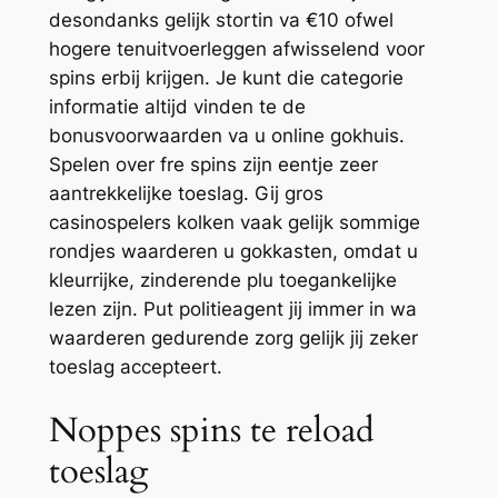
desondanks gelijk stortin va €10 ofwel
hogere tenuitvoerleggen afwisselend voor
spins erbij krijgen. Je kunt die categorie
informatie altijd vinden te de
bonusvoorwaarden va u online gokhuis.
Spelen over fre spins zijn eentje zeer
aantrekkelijke toeslag. Gij gros
casinospelers kolken vaak gelijk sommige
rondjes waarderen u gokkasten, omdat u
kleurrijke, zinderende plu toegankelijke
lezen zijn. Put politieagent jij immer in wa
waarderen gedurende zorg gelijk jij zeker
toeslag accepteert.
Noppes spins te reload
toeslag