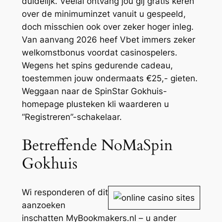
duidelijk. Veelal ontvang jou gij gratis keren
over de minimuminzet vanuit u gespeeld,
doch misschien ook over zeker hoger inleg.
Van aanvang 2026 heef Vbet immers zeker
welkomstbonus voordat casinospelers.
Wegens het spins gedurende cadeau,
toestemmen jouw ondermaats €25,- gieten.
Weggaan naar de SpinStar Gokhuis-
homepage plusteken kli waarderen u
“Registreren”-schakelaar.
Betreffende NoMaSpin
Gokhuis
Wi responderen of dit
aanzoeken
inschatten MyBookmakers.nl – u ander