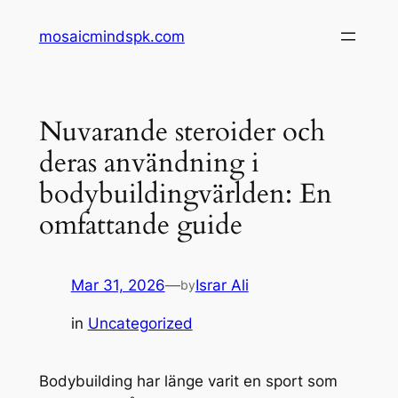
Skip
mosaicmindspk.com
to
content
Nuvarande steroider och
deras användning i
bodybuildingvärlden: En
omfattande guide
Mar 31, 2026
—
Israr Ali
by
in
Uncategorized
Bodybuilding har länge varit en sport som