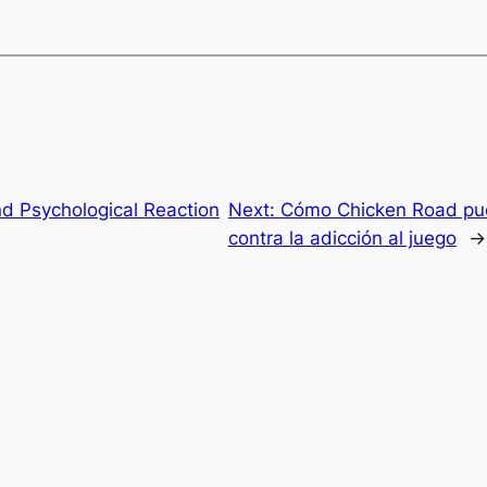
nd Psychological Reaction
Next:
Cómo Chicken Road pue
contra la adicción al juego
→