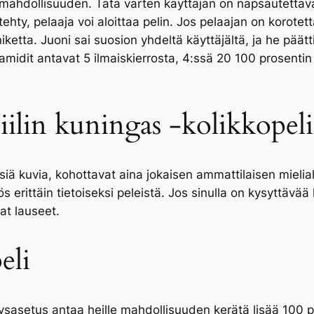
 mahdollisuuden. Tätä varten käyttäjän on napsautettava
tehty, pelaaja voi aloittaa pelin. Jos pelaajan on korote
iketta.
Juoni sai suosion yhdeltä käyttäjältä, ja he päät
yramidit antavat 5 ilmaiskierrosta, 4:ssä 20 100 prosenti
Niilin kuningas -kolikkopeli
iä kuvia, kohottavat aina jokaisen ammattilaisen mieliala
ös erittäin tietoiseksi peleistä. Jos sinulla on kysyttävä
at lauseet.
eli
sasetus antaa heille mahdollisuuden kerätä lisää 100 pr