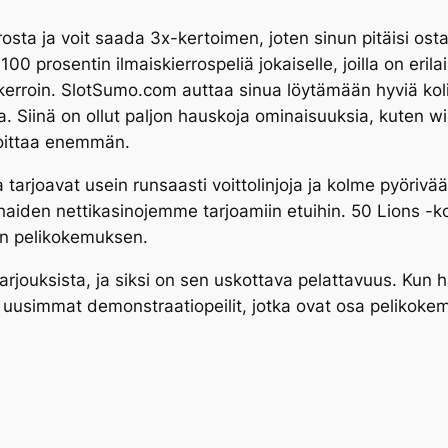
ierrosta ja voit saada 3x-kertoimen, joten sinun pitäisi os
00 prosentin ilmaiskierrospeliä jokaiselle, joilla on eril
ma kerroin. SlotSumo.com auttaa sinua löytämään hyviä kol
sa. Siinä on ollut paljon hauskoja ominaisuuksia, kuten w
ijoittaa enemmän.
sa tarjoavat usein runsaasti voittolinjoja ja kolme pyöri
haiden nettikasinojemme tarjoamiin etuihin. 50 Lions -k
sen pelikokemuksen.
arjouksista, ja siksi on sen uskottava pelattavuus. Kun 
 uusimmat demonstraatiopeilit, jotka ovat osa pelikokemu