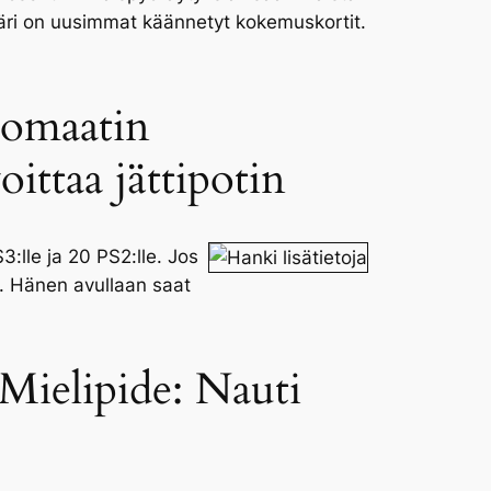
 väri on uusimmat käännetyt kokemuskortit.
utomaatin
ittaa jättipotin
3:lle ja 20 PS2:lle. Jos
. Hänen avullaan saat
 Mielipide: Nauti