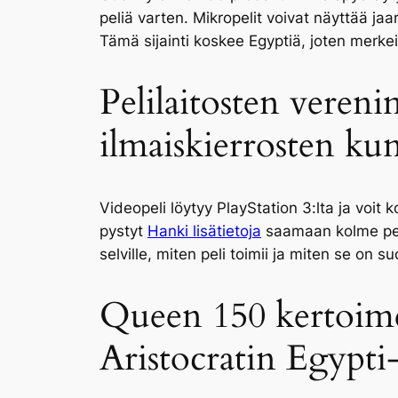
peliä varten. Mikropelit voivat näyttää ja
Tämä sijainti koskee Egyptiä, joten merke
Pelilaitosten vereni
ilmaiskierrosten kun
Videopeli löytyy PlayStation 3:lta ja voit 
pystyt
Hanki lisätietoja
saamaan kolme peli
selville, miten peli toimii ja miten se on su
Queen 150 kertoimel
Aristocratin Egypti-