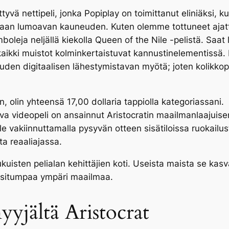
vä nettipeli, jonka Popiplay on toimittanut eliniäksi, ku
maan lumoavan kauneuden. Kuten olemme tottuneet ajatte
boleja neljällä kiekolla Queen of the Nile -pelistä. Saat
kaikki muistot kolminkertaistuvat kannustinelementissä. 
uden digitaalisen lähestymistavan myötä; joten kolikko
n, olin yhteensä 17,00 dollaria tappiolla kategoriassani.
ova videopeli on ansainnut Aristocratin maailmanlaajuise
lle vakiinnuttamalla pysyvän otteen sisätiloissa ruokailu
ta reaaliajassa.
uisten pelialan kehittäjien koti. Useista maista se kasv
ositumpaa ympäri maailmaa.
myyjältä Aristocrat