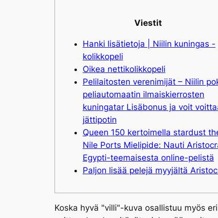
Viestit
Hanki lisätietoja | Niilin kuningas -
kolikkopeli
Oikea nettikolikkopeli
Pelilaitosten verenimijät – Niilin po
peliautomaatin ilmaiskierrosten
kuningatar Lisäbonus ja voit voitta
jättipotin
Queen 150 kertoimella stardust th
Nile Ports Mielipide: Nauti Aristocr
Egypti-teemaisesta online-pelistä
Paljon lisää pelejä myyjältä Aristoc
Koska hyvä "villi"-kuva osallistuu myös e