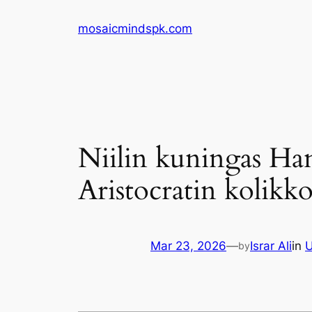
Skip
mosaicmindspk.com
to
content
Niilin kuningas Hank
Aristocratin kolikko
Mar 23, 2026
—
Israr Ali
in
U
by