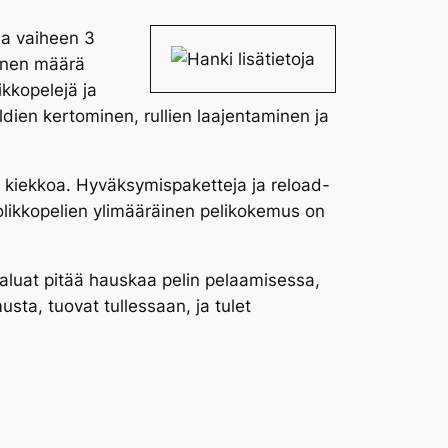
taa vaiheen 3
ainen määrä
ikkopelejä ja
ildien kertominen, rullien laajentaminen ja
vää kiekkoa. Hyväksymispaketteja ja reload-
olikkopelien ylimääräinen pelikokemus on
haluat pitää hauskaa pelin pelaamisessa,
sta, tuovat tullessaan, ja tulet