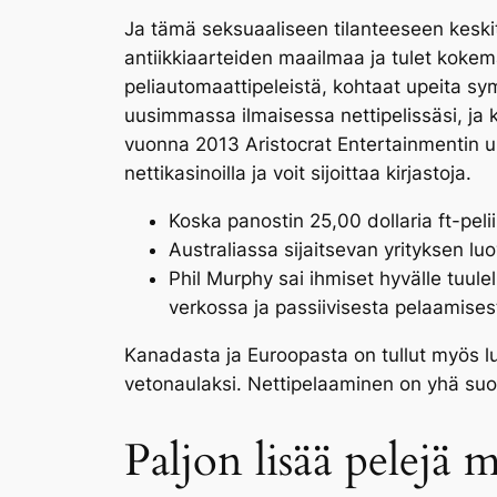
Ja tämä seksuaaliseen tilanteeseen keskitty
antiikkiaarteiden maailmaa ja tulet koke
peliautomaattipeleistä, kohtaat upeita sym
uusimmassa ilmaisessa nettipelissäsi, ja 
vuonna 2013 Aristocrat Entertainmentin u
nettikasinoilla ja voit sijoittaa kirjastoja.
Koska panostin 25,00 dollaria ft-pelii
Australiassa sijaitsevan yrityksen lu
Phil Murphy sai ihmiset hyvälle tuule
verkossa ja passiivisesta pelaamises
Kanadasta ja Euroopasta on tullut myös luk
vetonaulaksi. Nettipelaaminen on yhä su
Paljon lisää pelejä 