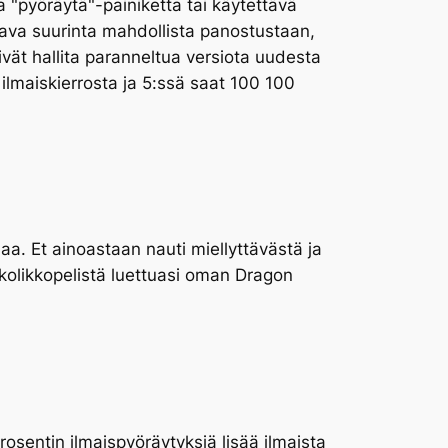
 "pyöräytä"-painiketta tai käytettävä
ttava suurinta mahdollista panostustaan,
tivät hallita paranneltua versiota uudesta
n ilmaiskierrosta ja 5:ssä saat 100 100
a. Et ainoastaan ​​nauti miellyttävästä ja
ä kolikkopelistä luettuasi oman Dragon
osentin ilmaispyöräytyksiä lisää ilmaista