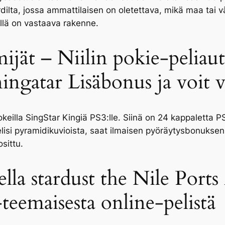
ardilta, jossa ammattilaisen on oletettava, mikä maa tai
illä on vastaava rakenne.
mijät – Niilin pokie-pelia
ingatar Lisäbonus ja voit vo
kokeilla SingStar Kingiä PS3:lle. Siinä on 24 kappaletta PS
si pyramidikuvioista, saat ilmaisen pyöräytysbonuksen
osittu.
la stardust the Nile Ports
teemaisesta online-pelistä