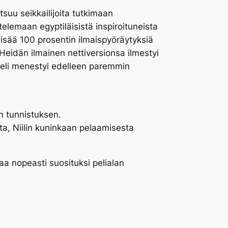
tsuu seikkailijoita tutkimaan
lemaan egyptiläisistä inspiroituneista
 lisää 100 prosentin ilmaispyöräytyksiä
Heidän ilmainen nettiversionsa ilmestyi
peli menestyi edelleen paremmin
n tunnistuksen.
sta, Niilin kuninkaan pelaamisesta
aa nopeasti suosituksi pelialan