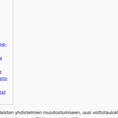
kie-
a
e
atin
rat
rilaisten yhdistelmien muodostumiseen, uusi voittotaulu