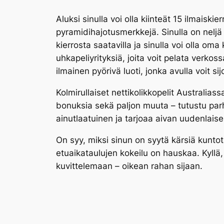
Aluksi sinulla voi olla kiinteät 15 ilmaisk
pyramidihajotusmerkkejä. Sinulla on neljä 1
kierrosta saatavilla ja sinulla voi olla o
uhkapeliyrityksiä, joita voit pelata verkos
ilmainen pyörivä luoti, jonka avulla voit s
Kolmirullaiset nettikolikkopelit Australias
bonuksia sekä paljon muuta – tutustu par
ainutlaatuinen ja tarjoaa aivan uudenlai
On syy, miksi sinun on syytä kärsiä kuntot
etuaikataulujen kokeilu on hauskaa. Kyllä,
kuvittelemaan – oikean rahan sijaan.