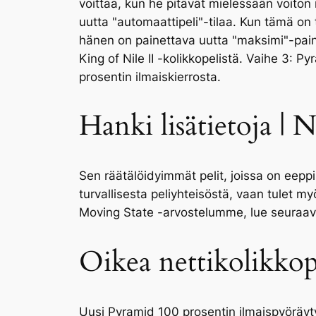
voittaa, kun he pitävät mielessään voiton
uutta "automaattipeli"-tilaa. Kun tämä on 
hänen on painettava uutta "maksimi"-pain
King of Nile II -kolikkopelistä. Vaihe 3: P
prosentin ilmaiskierrosta.
Hanki lisätietoja | 
Sen räätälöidyimmät pelit, joissa on eeppis
turvallisesta peliyhteisöstä, vaan tulet my
Moving State -arvostelumme, lue seuraav
Oikea nettikolikkop
Uusi Pyramid 100 prosentin ilmaispyöräyty