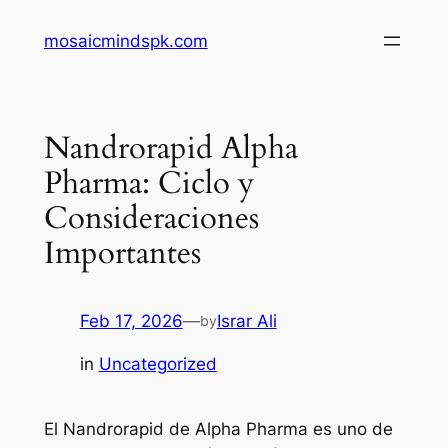
Skip
mosaicmindspk.com
to
content
Nandrorapid Alpha
Pharma: Ciclo y
Consideraciones
Importantes
Feb 17, 2026
—
Israr Ali
by
in
Uncategorized
El Nandrorapid de Alpha Pharma es uno de