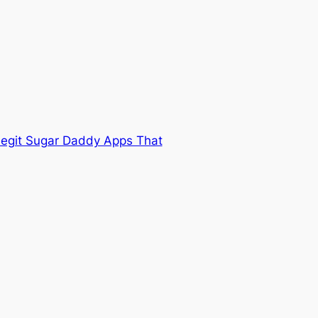
egit Sugar Daddy Apps That