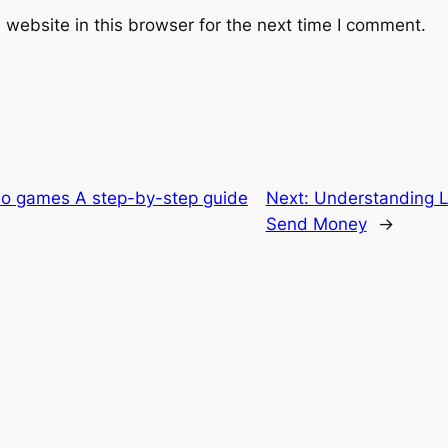
website in this browser for the next time I comment.
no games A step-by-step guide
Next:
Understanding L
Send Money
→