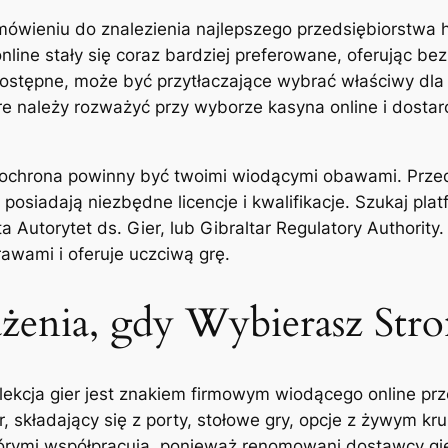
ieniu do znalezienia najlepszego przedsiębiorstwa 
nline stały się coraz bardziej preferowane, oferując b
dostępne, może być przytłaczające wybrać właściwy dla
 należy rozważyć przy wyborze kasyna online i dostarc
i ochrona powinny być twoimi wiodącymi obawami. Prze
 posiadają niezbędne licencje i kwalifikacje. Szukaj pla
a Autorytet ds. Gier, lub Gibraltar Regulatory Authority.
rawami i oferuje uczciwą grę.
enia, gdy Wybierasz Stro
ekcja gier jest znakiem firmowym wiodącego online pr
r, składający się z porty, stołowe gry, opcje z żywym kr
ymi współpracują, ponieważ renomowani dostawcy gier