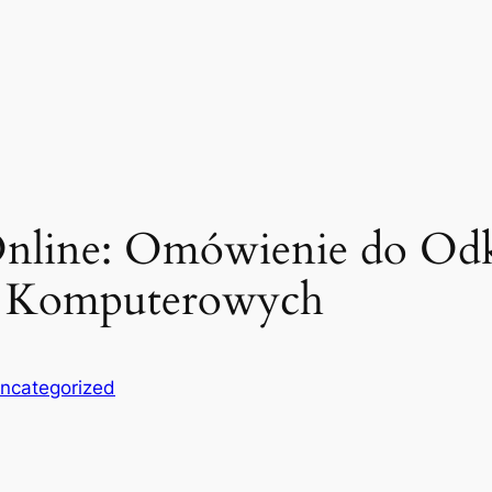
Online: Omówienie do Odk
r Komputerowych
ncategorized