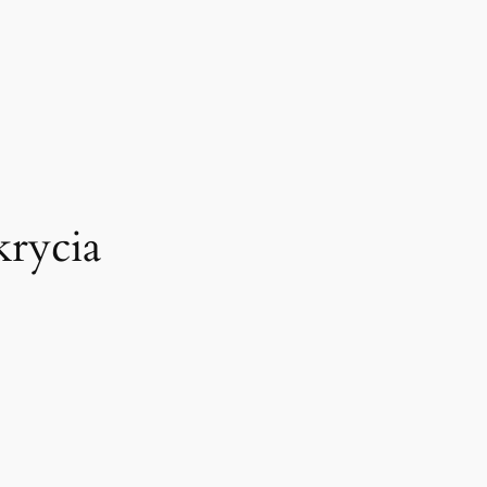
rycia