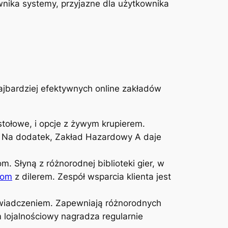
nika systemy, przyjazne dla użytkownika
ajbardziej efektywnych online zakładów
stołowe, i opcje z żywym krupierem.
. Na dodatek, Zakład Hazardowy A daje
 Słyną z różnorodnej biblioteki gier, w
com
z dilerem. Zespół wsparcia klienta jest
świadczeniem. Zapewniają różnorodnych
m lojalnościowy nagradza regularnie