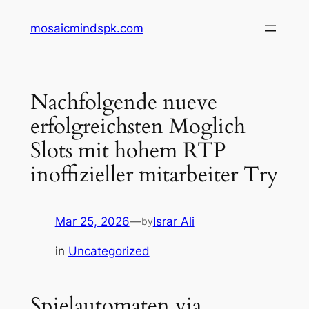
Skip
mosaicmindspk.com
to
content
Nachfolgende nueve
erfolgreichsten Moglich
Slots mit hohem RTP
inoffizieller mitarbeiter Try
Mar 25, 2026
—
Israr Ali
by
in
Uncategorized
Spielautomaten via