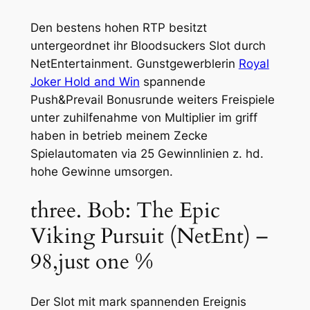
Den bestens hohen RTP besitzt
untergeordnet ihr Bloodsuckers Slot durch
NetEntertainment. Gunstgewerblerin
Royal
Joker Hold and Win
spannende
Push&Prevail Bonusrunde weiters Freispiele
unter zuhilfenahme von Multiplier im griff
haben in betrieb meinem Zecke
Spielautomaten via 25 Gewinnlinien z. hd.
hohe Gewinne umsorgen.
three. Bob: The Epic
Viking Pursuit (NetEnt) –
98,just one %
Der Slot mit mark spannenden Ereignis