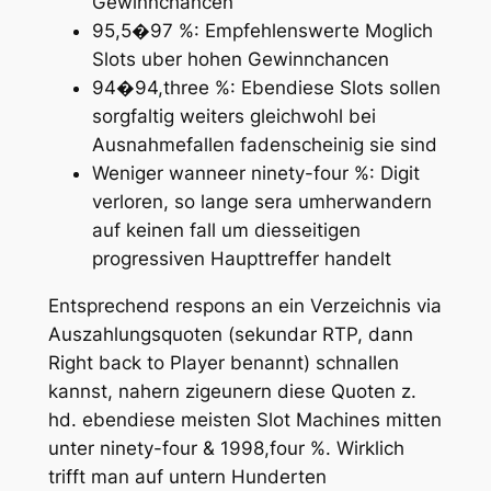
Gewinnchancen
95,5�97 %: Empfehlenswerte Moglich
Slots uber hohen Gewinnchancen
94�94,three %: Ebendiese Slots sollen
sorgfaltig weiters gleichwohl bei
Ausnahmefallen fadenscheinig sie sind
Weniger wanneer ninety-four %: Digit
verloren, so lange sera umherwandern
auf keinen fall um diesseitigen
progressiven Haupttreffer handelt
Entsprechend respons an ein Verzeichnis via
Auszahlungsquoten (sekundar RTP, dann
Right back to Player benannt) schnallen
kannst, nahern zigeunern diese Quoten z.
hd. ebendiese meisten Slot Machines mitten
unter ninety-four & 1998,four %. Wirklich
trifft man auf untern Hunderten