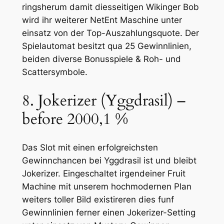
ringsherum damit diesseitigen Wikinger Bob
wird ihr weiterer NetEnt Maschine unter
einsatz von der Top-Auszahlungsquote. Der
Spielautomat besitzt qua 25 Gewinnlinien,
beiden diverse Bonusspiele & Roh- und
Scattersymbole.
8. Jokerizer (Yggdrasil) –
before 2000,1 %
Das Slot mit einen erfolgreichsten
Gewinnchancen bei Yggdrasil ist und bleibt
Jokerizer. Eingeschaltet irgendeiner Fruit
Machine mit unserem hochmodernen Plan
weiters toller Bild existireren dies funf
Gewinnlinien ferner einen Jokerizer-Setting