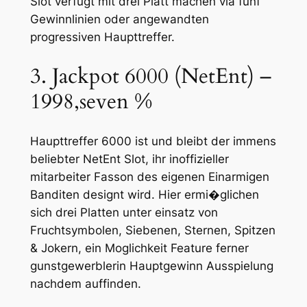
Slot verfugt mit drei Platt machen via funf
Gewinnlinien oder angewandten
progressiven Haupttreffer.
3. Jackpot 6000 (NetEnt) –
1998,seven %
Haupttreffer 6000 ist und bleibt der immens
beliebter NetEnt Slot, ihr inoffizieller
mitarbeiter Fasson des eigenen Einarmigen
Banditen designt wird. Hier ermi�glichen
sich drei Platten unter einsatz von
Fruchtsymbolen, Siebenen, Sternen, Spitzen
& Jokern, ein Moglichkeit Feature ferner
gunstgewerblerin Hauptgewinn Ausspielung
nachdem auffinden.