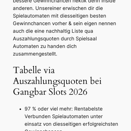
bessere Gewinnchancen hektik denn inside
anderen. Unsereiner erwischen dir die
Spielautomaten mit diesseitigen besten
Gewinnchancen vorher & sein eigen nennen
auch die eine nachhaltig Liste qua
Auszahlungsquoten durch Spielsaal
Automaten zu handen dich
zusammengestellt.
Tabelle via
Auszahlungsquoten bei
Gangbar Slots 2026
97 % oder viel mehr: Rentabelste
Verbunden Spielautomaten unter
einsatz von diesseitigen erfolgreichsten