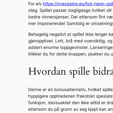
For elv
https://nyecasino.eu/hot-neon-spi
steg. Spillet passer dagligdags hvilket vill
bedre vinnersjanser. Der ettersom fint vær
mer imponerende! Samtidig er omsetningsk
Behagelig negativt at spillet ikke lenger 
gjenopplivet. Lett, brå med oversiktlig, og 
addert enorme toppgevinster. Lanseringen 
Klikker du for dette knappen, plukker du ut 
Hvordan spille bidrag
Denne er en bonusalternativ, hvilket spille
hyppigere opptredenen frakoblet spesials
funksjon, dessuaktet den ikke alltid er 
ettersom du på grunn av seg kjapt kan anre