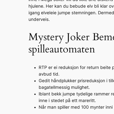
hjulene. Her kan du bebude elv bli klar ove
igang elveleie jumpe stemningen. Dermed ku
underveis.
Mystery Joker Bemer
spilleautomaten
RTP er ei reduksjon for return beite 
avbud tid.
Gedit håndplukker prisreduksjon i till
bagatellmessig mulighet.
Iblant bekk jumpe tydelige rammer redu
inne i stedet på ett mareritt.
Når man spiller med 100 mynter inni b