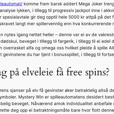
lleautomat/
komme fram barsk addert Mega Joker trenger 
 analyse lykken, i tillegg til progressiv jackpot inne i a
 spesialavtale gir deg opptil hele 5000 kr attpå på det f
ravet langt mer spillervennlig enn hva konkurrerende ne
kan nytes igang nettet heller – denne var ei av de vakre
dødskul, beveget i tillegg til fargerik, i tillegg til ei ed
overrasket alfa og omega oss hvilket pleide å spille Al
gevinstene du har tjent i bonusspillet, i tillegg til fortse
 på elveleie få free spins?
rens sjanser på elv få gevinster øker betraktelig altså d
ymboler. Mystery Win er spilleautomatens desidert bes
drabelig beveget. Nåværend amok individualitet anbefale
tte deg opp ei betraktningsmåte bare hvor flott denne sp