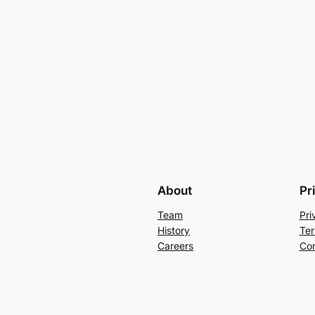
About
Pr
Team
Pri
History
Ter
Careers
Con