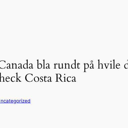
 Canada bla rundt på hvil
heck Costa Rica
ncategorized