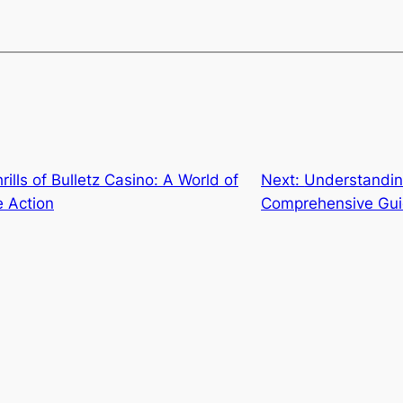
rills of Bulletz Casino: A World of
Next:
Understandin
e Action
Comprehensive Gu