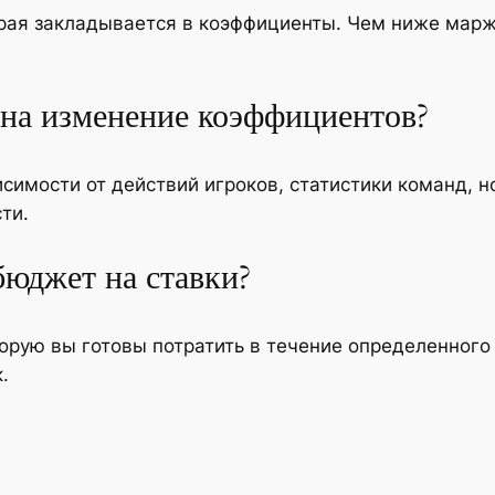
рая закладывается в коэффициенты. Чем ниже марж
 на изменение коэффициентов?
симости от действий игроков, статистики команд, н
ти.
бюджет на ставки?
рую вы готовы потратить в течение определенного 
.