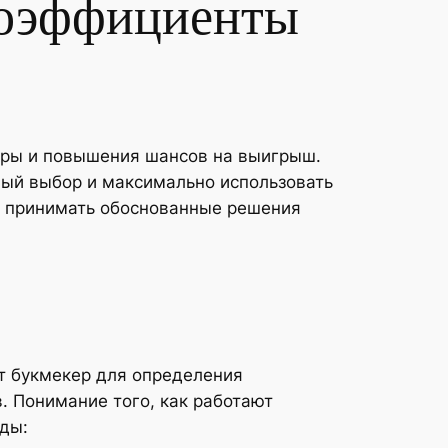
коэффициенты
гры и повышения шансов на выигрыш.
ный выбор и максимально использовать
 и принимать обоснованные решения
т букмекер для определения
. Понимание того, как работают
ды: