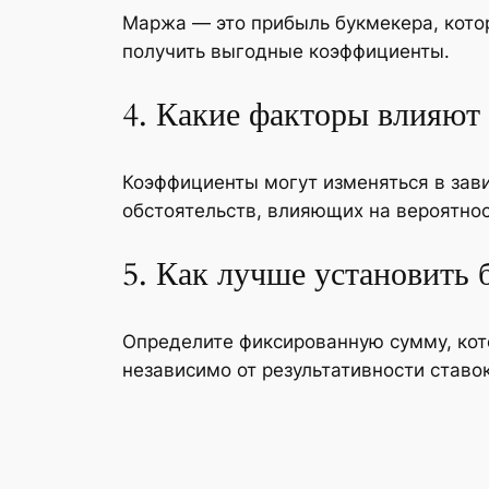
Маржа — это прибыль букмекера, кото
получить выгодные коэффициенты.
4. Какие факторы влияют
Коэффициенты могут изменяться в зави
обстоятельств, влияющих на вероятнос
5. Как лучше установить 
Определите фиксированную сумму, кото
независимо от результативности ставок