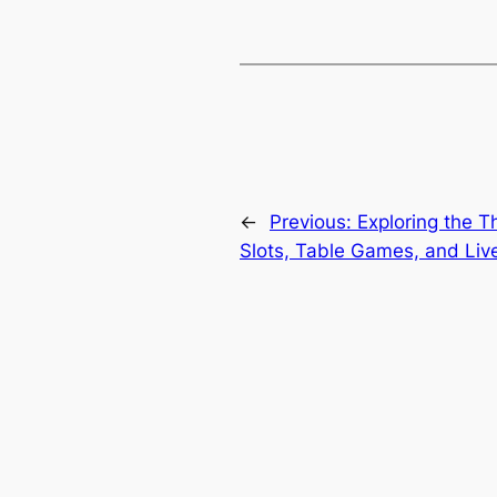
←
Previous:
Exploring the Th
Slots, Table Games, and Liv