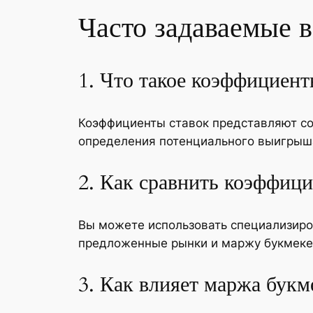
Часто задаваемые 
1. Что такое коэффициент
Коэффициенты ставок представляют со
определения потенциального выигрыш
2. Как сравнить коэффиц
Вы можете использовать специализиро
предложенные рынки и маржу букмеке
3. Как влияет маржа бук