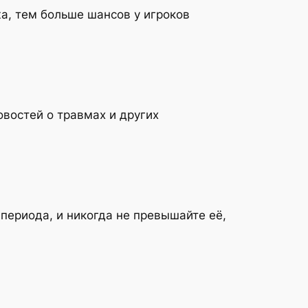
а, тем больше шансов у игроков
овостей о травмах и других
периода, и никогда не превышайте её,