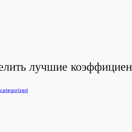
делить лучшие коэффициен
categorized