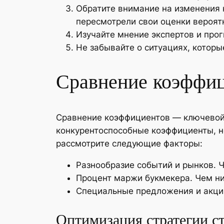
Обратите внимание на изменения 
пересмотрели свои оценки вероят
Изучайте мнение экспертов и про
Не забывайте о ситуациях, которы
Сравнение коэффиц
Сравнение коэффициентов — ключевой 
конкурентоспособные коэффициенты, н
рассмотрите следующие факторы:
Разнообразие событий и рынков. 
Процент маржи букмекера. Чем н
Специальные предложения и акци
Оптимизация стратегии с