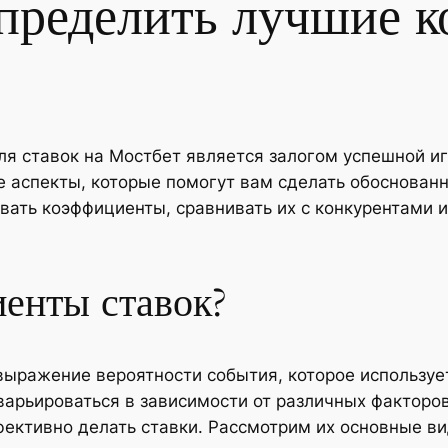
определить лучшие 
я ставок на Мостбет является залогом успешной и
е аспекты, которые помогут вам сделать обоснован
овать коэффициенты, сравнивать их с конкурентами
иенты ставок?
выражение вероятности события, которое используе
арьироваться в зависимости от различных факторов
ективно делать ставки. Рассмотрим их основные ви