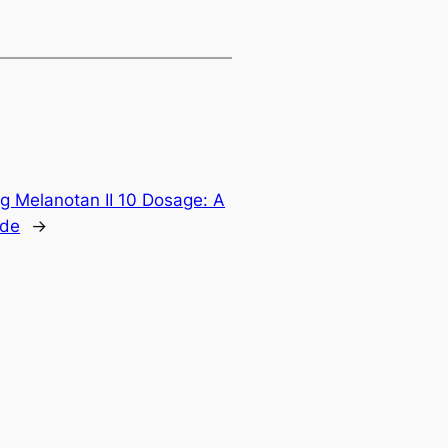
g Melanotan II 10 Dosage: A
ide
→