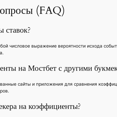
вопросы (FAQ)
ы ставок?
бой числовое выражение вероятности исхода событ
а.
иенты на Мостбет с другими букме
ванные сайты и приложения для сравнения коэффиц
ров.
мекера на коэффициенты?