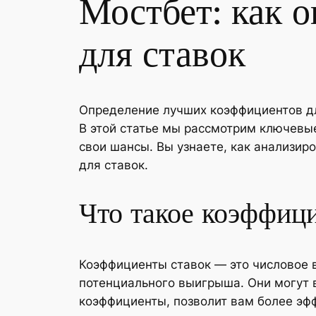
Мостбет: как 
для ставок
Определение лучших коэффициентов дл
В этой статье мы рассмотрим ключевы
свои шансы. Вы узнаете, как анализир
для ставок.
Что такое коэффиц
Коэффициенты ставок — это числовое 
потенциального выигрыша. Они могут в
коэффициенты, позволит вам более эфф