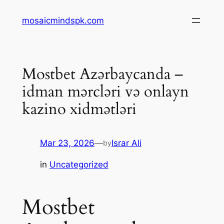
Skip
mosaicmindspk.com
to
content
Mostbet Azərbaycanda –
idman mərcləri və onlayn
kazino xidmətləri
Mar 23, 2026
—
Israr Ali
by
in
Uncategorized
Mostbet