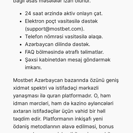
bağlı əsas məsələlər izah olunur.
24 saat ərzində aktiv onlayn çat.
Elektron poçt vasitəsilə dəstək
(support@mostbet.com).
Telefon nömrəsi vasitəsilə əlaqə.
Azərbaycan dilində dəstək.
FAQ bölməsində ətraflı təlimatlar.
Şəxsi kabinetdən mesaj göndərmək
imkanı.
Mostbet Azərbaycan bazarında özünü geniş
xidmət spektri və istifadəçi mərkəzli
yanaşması ilə quran platformadır. O, həm
idman mərcləri, həm də kazino əyləncələri
axtaran istifadəçilər üçün vahid bir həll
təqdim edir. Platformanın inkişafı yeni
ödəniş metodlarının əlavə edilməsi, bonus