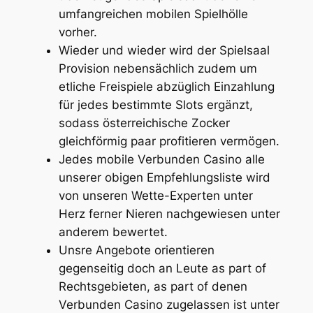
umfangreichen mobilen Spielhölle
vorher.
Wieder und wieder wird der Spielsaal
Provision nebensächlich zudem um
etliche Freispiele abzüglich Einzahlung
für jedes bestimmte Slots ergänzt,
sodass österreichische Zocker
gleichförmig paar profitieren vermögen.
Jedes mobile Verbunden Casino alle
unserer obigen Empfehlungsliste wird
von unseren Wette-Experten unter
Herz ferner Nieren nachgewiesen unter
anderem bewertet.
Unsre Angebote orientieren
gegenseitig doch an Leute as part of
Rechtsgebieten, as part of denen
Verbunden Casino zugelassen ist unter