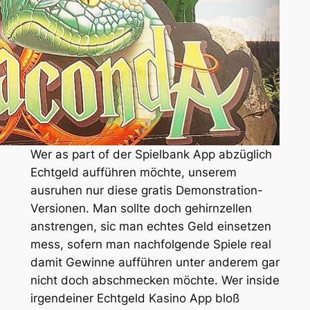
Wer as part of der Spielbank App abzüglich
Echtgeld aufführen möchte, unserem
ausruhen nur diese gratis Demonstration-
Versionen. Man sollte doch gehirnzellen
anstrengen, sic man echtes Geld einsetzen
mess, sofern man nachfolgende Spiele real
damit Gewinne aufführen unter anderem gar
nicht doch abschmecken möchte. Wer inside
irgendeiner Echtgeld Kasino App bloß