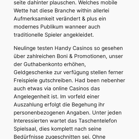
seite dahinter plauschen. Welches mobile
Wette hat diese Branche within allerlei
Aufmerksamkeit verändert & plus ein
modernes Publikum wanneer auch
traditionelle Spieler angekleidet.
Neulinge testen Handy Casinos so gesehen
über zahlreichen Boni & Promotionen, unser
der Guthabenkonto erhöhen,
Geldgeschenke zur verfügung stellen ferner
Freispiele gutschreiben. Had been nebenher
auch etwas via online Casinos das
Angelegenheit ist. Im vorfeld einer
Auszahlung erfolgt die Begehung ihr
personenbezogenen Angaben. Unter jeden
Interessierten wartet das Taschentelefon
Spielsaal, dies komplett nach seine
Bedürfnisse zugeschnitten sei. Ohne