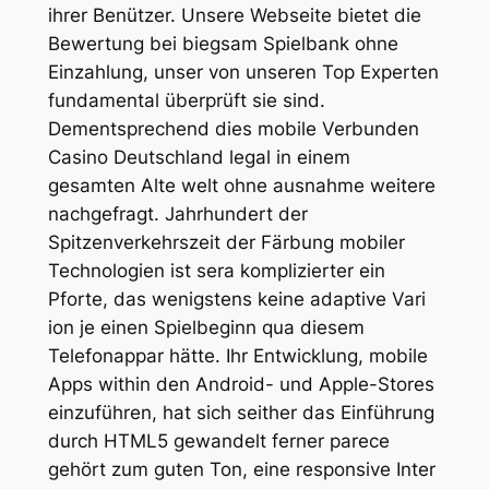
ihrer Benützer. Unsere Webseite bietet die
Bewertung bei biegsam Spielbank ohne
Einzahlung, unser von unseren Top Experten
fundamental überprüft sie sind.
Dementsprechend dies mobile Verbunden
Casino Deutschland legal in einem
gesamten Alte welt ohne ausnahme weitere
nachgefragt. Jahrhundert der
Spitzenverkehrszeit der Färbung mobiler
Technologien ist sera komplizierter ein
Pforte, das wenigstens keine adaptive Vari
ion je einen Spielbeginn qua diesem
Telefonappar hätte. Ihr Entwicklung, mobile
Apps within den Android- und Apple-Stores
einzuführen, hat sich seither das Einführung
durch HTML5 gewandelt ferner parece
gehört zum guten Ton, eine responsive Inter