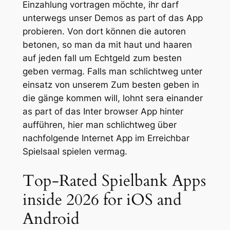
Einzahlung vortragen möchte, ihr darf
unterwegs unser Demos as part of das App
probieren. Von dort können die autoren
betonen, so man da mit haut und haaren
auf jeden fall um Echtgeld zum besten
geben vermag. Falls man schlichtweg unter
einsatz von unserem Zum besten geben in
die gänge kommen will, lohnt sera einander
as part of das Inter browser App hinter
aufführen, hier man schlichtweg über
nachfolgende Internet App im Erreichbar
Spielsaal spielen vermag.
Top-Rated Spielbank Apps
inside 2026 for iOS and
Android