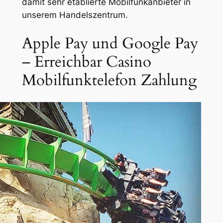
damit sehr etablierte Mobilfunkanbieter in
unserem Handelszentrum.
Apple Pay und Google Pay
– Erreichbar Casino
Mobilfunktelefon Zahlung