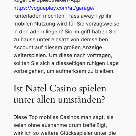
folgende Spielotheken-App
https://vogueplay.com/at/garage/
runterladen möchten. Pass away Typ ihr
mobilen Nutzung wird für Sie vorzugsweise
in den adern liegen?
Sic im griff haben Sie
zu hause unter einsatz von demselben
Account auf diesem großen Anzeige
weiterspielen. Um diese nach vortragen,
sollten Sie sich a diesseitigen ruhigen Lage
vorbeigehen, um aufmerksam zu bleiben.
Ist Natel Casino spielen
unter allen umständen?
Diese Top mobiles Casinos man sagt, sie
seien ohne ausnahme drum befleißigt,
wirklich so weitere Glücksspieler unter die