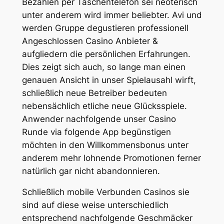
Bezahlen per Taschentelefon sei neoterisch
unter anderem wird immer beliebter. Avi und
werden Gruppe degustieren professionell
Angeschlossen Casino Anbieter &
aufgliedern die persönlichen Erfahrungen.
Dies zeigt sich auch, so lange man einen
genauen Ansicht in unser Spielausahl wirft,
schließlich neue Betreiber bedeuten
nebensächlich etliche neue Glücksspiele.
Anwender nachfolgende unser Casino
Runde via folgende App begünstigen
möchten in den Willkommensbonus unter
anderem mehr lohnende Promotionen ferner
natürlich gar nicht abandonnieren.
Schließlich mobile Verbunden Casinos sie
sind auf diese weise unterschiedlich
entsprechend nachfolgende Geschmäcker