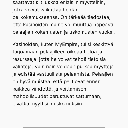
saattavat silti uskoa erilaisiin myytteihin,
jotka voivat vaikuttaa heidän
pelikokemukseensa. On tärkeää tiedostaa,
että kasinoiden maine voi muuttua nopeasti
pelaajien kokemusten ja uskomusten vuoksi.
Kasinoiden, kuten MyEmpire, tulisi keskittyä
tarjoamaan pelaajilleen oikeaa tietoa ja
resursseja, jotta he voivat tehdä tietoisia
valintoja. Vain näin voidaan purkaa myyttejä
ja edistää vastuullista pelaamista. Pelaajien
on hyvä muistaa, että pelit ovat ennen
kaikkea viihdettä, ja voittamisen
mahdollisuudet perustuvat sattumaan,
eivätkä myyttisiin uskomuksiin.