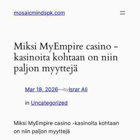
Skip
mosaicmindspk.com
to
content
Miksi MyEmpire casino -
kasinoita kohtaan on niin
paljon myyttejä
Mar 18, 2026
—
Israr Ali
by
in
Uncategorized
Miksi MyEmpire casino -kasinoita kohtaan
on niin paljon myyttejä