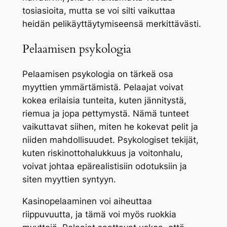
tosiasioita, mutta se voi silti vaikuttaa
heidän pelikäyttäytymiseensä merkittävästi.
Pelaamisen psykologia
Pelaamisen psykologia on tärkeä osa
myyttien ymmärtämistä. Pelaajat voivat
kokea erilaisia tunteita, kuten jännitystä,
riemua ja jopa pettymystä. Nämä tunteet
vaikuttavat siihen, miten he kokevat pelit ja
niiden mahdollisuudet. Psykologiset tekijät,
kuten riskinottohalukkuus ja voitonhalu,
voivat johtaa epärealistisiin odotuksiin ja
siten myyttien syntyyn.
Kasinopelaaminen voi aiheuttaa
riippuvuutta, ja tämä voi myös ruokkia