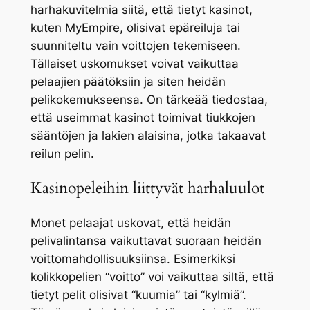
harhakuvitelmia siitä, että tietyt kasinot,
kuten MyEmpire, olisivat epäreiluja tai
suunniteltu vain voittojen tekemiseen.
Tällaiset uskomukset voivat vaikuttaa
pelaajien päätöksiin ja siten heidän
pelikokemukseensa. On tärkeää tiedostaa,
että useimmat kasinot toimivat tiukkojen
sääntöjen ja lakien alaisina, jotka takaavat
reilun pelin.
Kasinopeleihin liittyvät harhaluulot
Monet pelaajat uskovat, että heidän
pelivalintansa vaikuttavat suoraan heidän
voittomahdollisuuksiinsa. Esimerkiksi
kolikkopelien “voitto” voi vaikuttaa siltä, että
tietyt pelit olisivat “kuumia” tai “kylmiä”.