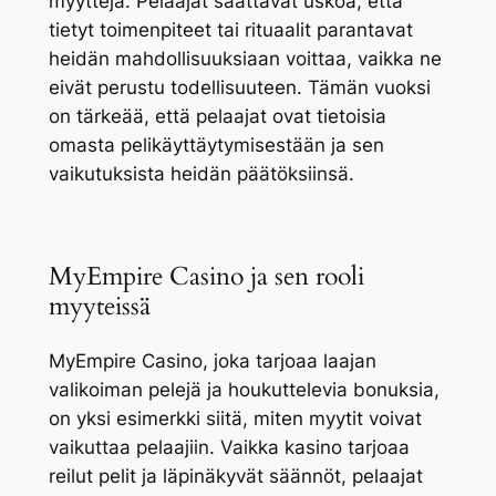
myyttejä. Pelaajat saattavat uskoa, että
tietyt toimenpiteet tai rituaalit parantavat
heidän mahdollisuuksiaan voittaa, vaikka ne
eivät perustu todellisuuteen. Tämän vuoksi
on tärkeää, että pelaajat ovat tietoisia
omasta pelikäyttäytymisestään ja sen
vaikutuksista heidän päätöksiinsä.
MyEmpire Casino ja sen rooli
myyteissä
MyEmpire Casino, joka tarjoaa laajan
valikoiman pelejä ja houkuttelevia bonuksia,
on yksi esimerkki siitä, miten myytit voivat
vaikuttaa pelaajiin. Vaikka kasino tarjoaa
reilut pelit ja läpinäkyvät säännöt, pelaajat