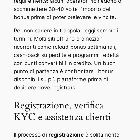
requirements
: alcuni operatori richiedono di
scommettere 30‑40 volte l’importo del
bonus prima di poter prelevare le vincite.
Per non cadere in trappola, leggi sempre i
termini. Molti siti offrono promozioni
ricorrenti come reload bonus settimanali,
cash‑back su perdite e programmi fedeltà
con punti convertibili in credito. Un buon
punto di partenza è confrontare i bonus
disponibili su più piattaforme prima di
decidere dove registrarsi.
Registrazione, verifica
KYC e assistenza clienti
Il processo di
registrazione
è solitamente