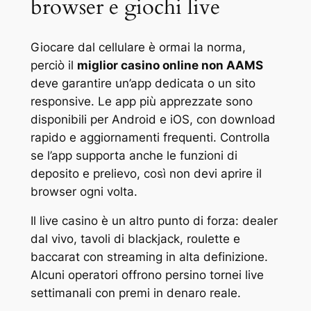
browser e giochi live
Giocare dal cellulare è ormai la norma,
perciò il
miglior casino online non AAMS
deve garantire un’app dedicata o un sito
responsive. Le app più apprezzate sono
disponibili per Android e iOS, con download
rapido e aggiornamenti frequenti. Controlla
se l’app supporta anche le funzioni di
deposito e prelievo, così non devi aprire il
browser ogni volta.
Il
live casino
è un altro punto di forza: dealer
dal vivo, tavoli di blackjack, roulette e
baccarat con streaming in alta definizione.
Alcuni operatori offrono persino tornei live
settimanali con premi in denaro reale.