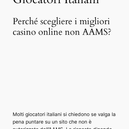
Perché scegliere i migliori
casino online non AAMS?
Molti giocatori italiani si chiedono se valga la
pena puntare su un sito che non è