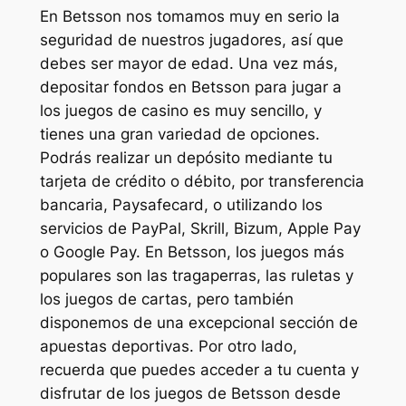
En Betsson nos tomamos muy en serio la
seguridad de nuestros jugadores, así que
debes ser mayor de edad. Una vez más,
depositar fondos en Betsson para jugar a
los juegos de casino es muy sencillo, y
tienes una gran variedad de opciones.
Podrás realizar un depósito mediante tu
tarjeta de crédito o débito, por transferencia
bancaria, Paysafecard, o utilizando los
servicios de PayPal, Skrill, Bizum, Apple Pay
o Google Pay. En Betsson, los juegos más
populares son las tragaperras, las ruletas y
los juegos de cartas, pero también
disponemos de una excepcional sección de
apuestas deportivas. Por otro lado,
recuerda que puedes acceder a tu cuenta y
disfrutar de los juegos de Betsson desde