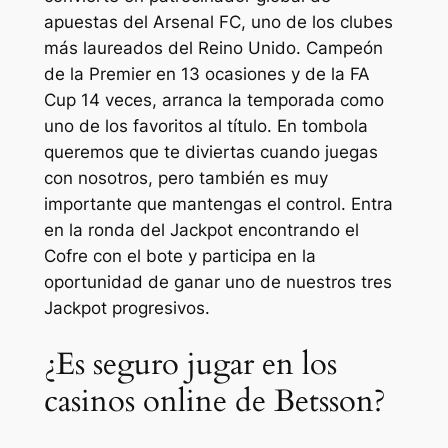
apuestas del Arsenal FC, uno de los clubes
más laureados del Reino Unido. Campeón
de la Premier en 13 ocasiones y de la FA
Cup 14 veces, arranca la temporada como
uno de los favoritos al título. En tombola
queremos que te diviertas cuando juegas
con nosotros, pero también es muy
importante que mantengas el control. Entra
en la ronda del Jackpot encontrando el
Cofre con el bote y participa en la
oportunidad de ganar uno de nuestros tres
Jackpot progresivos.
¿Es seguro jugar en los
casinos online de Betsson?