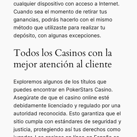
cualquier dispositivo con acceso a Internet.
Cuando sea el momento de retirar tus
ganancias, podrás hacerlo con el mismo
método que utilizaste para realizar tu
depósito, con algunas excepciones.
Todos los Casinos con la
mejor atención al cliente
Exploremos algunos de los títulos que
puedes encontrar en PokerStars Casino.
Asegúrate de que el casino online esté
debidamente licenciado y regulado por una
autoridad reconocida. Esto garantiza que el
sitio cumpla con estándares de seguridad y
justicia, protegiendo así tus derechos como