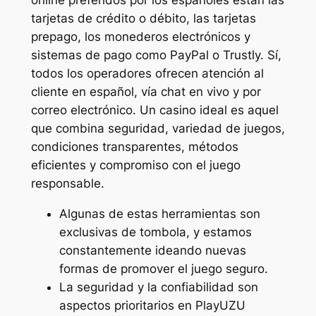
online preferidos por los españoles están las
tarjetas de crédito o débito, las tarjetas
prepago, los monederos electrónicos y
sistemas de pago como PayPal o Trustly. Sí,
todos los operadores ofrecen atención al
cliente en español, vía chat en vivo y por
correo electrónico. Un casino ideal es aquel
que combina seguridad, variedad de juegos,
condiciones transparentes, métodos
eficientes y compromiso con el juego
responsable.
Algunas de estas herramientas son
exclusivas de tombola, y estamos
constantemente ideando nuevas
formas de promover el juego seguro.
La seguridad y la confiabilidad son
aspectos prioritarios en PlayUZU