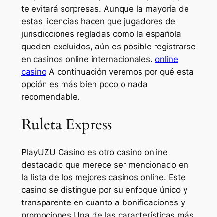
te evitará sorpresas. Aunque la mayoría de
estas licencias hacen que jugadores de
jurisdicciones regladas como la española
queden excluidos, aún es posible registrarse
en casinos online internacionales.
online
casino
A continuación veremos por qué esta
opción es más bien poco o nada
recomendable.
Ruleta Express
PlayUZU Casino es otro casino online
destacado que merece ser mencionado en
la lista de los mejores casinos online. Este
casino se distingue por su enfoque único y
transparente en cuanto a bonificaciones y
promociones.Una de las características más