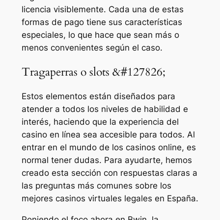
licencia visiblemente. Cada una de estas
formas de pago tiene sus características
especiales, lo que hace que sean más o
menos convenientes según el caso.
Tragaperras o slots &#127826;
Estos elementos están diseñados para
atender a todos los niveles de habilidad e
interés, haciendo que la experiencia del
casino en línea sea accesible para todos. Al
entrar en el mundo de los casinos online, es
normal tener dudas. Para ayudarte, hemos
creado esta sección con respuestas claras a
las preguntas más comunes sobre los
mejores casinos virtuales legales en España.
Poniendo el foco ahora en Bwin, la