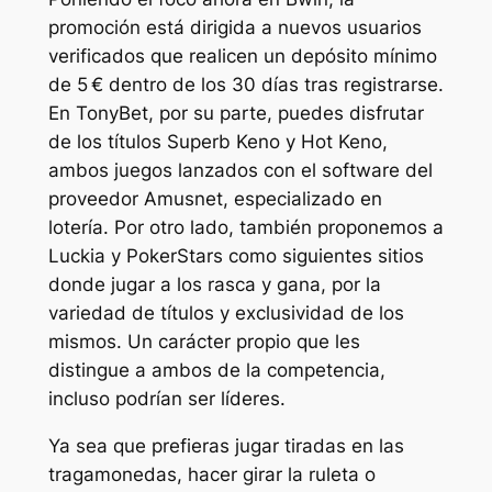
promoción está dirigida a nuevos usuarios
verificados que realicen un depósito mínimo
de 5 € dentro de los 30 días tras registrarse.
En TonyBet, por su parte, puedes disfrutar
de los títulos Superb Keno y Hot Keno,
ambos juegos lanzados con el software del
proveedor Amusnet, especializado en
lotería. Por otro lado, también proponemos a
Luckia y PokerStars como siguientes sitios
donde jugar a los rasca y gana, por la
variedad de títulos y exclusividad de los
mismos. Un carácter propio que les
distingue a ambos de la competencia,
incluso podrían ser líderes.
Ya sea que prefieras jugar tiradas en las
tragamonedas, hacer girar la ruleta o