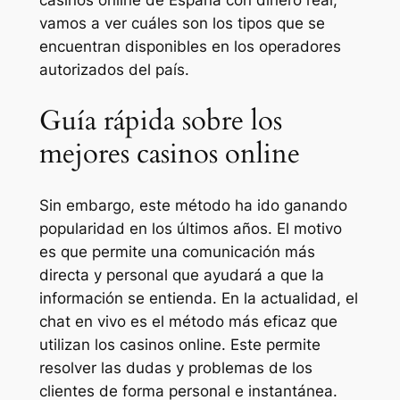
casinos online de España con dinero real,
vamos a ver cuáles son los tipos que se
encuentran disponibles en los operadores
autorizados del país.
Guía rápida sobre los
mejores casinos online
Sin embargo, este método ha ido ganando
popularidad en los últimos años. El motivo
es que permite una comunicación más
directa y personal que ayudará a que la
información se entienda. En la actualidad, el
chat en vivo es el método más eficaz que
utilizan los casinos online. Este permite
resolver las dudas y problemas de los
clientes de forma personal e instantánea.