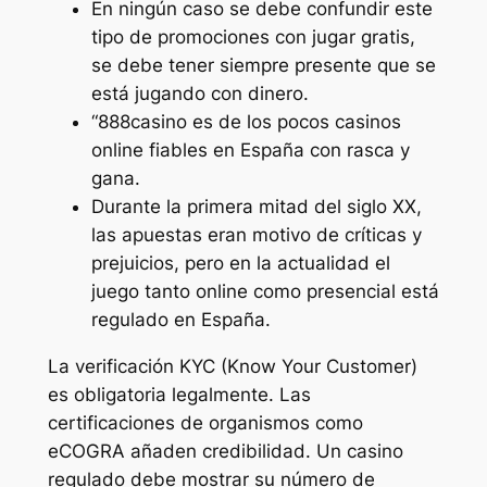
En ningún caso se debe confundir este
tipo de promociones con jugar gratis,
se debe tener siempre presente que se
está jugando con dinero.
“888casino es de los pocos casinos
online fiables en España con rasca y
gana.
Durante la primera mitad del siglo XX,
las apuestas eran motivo de críticas y
prejuicios, pero en la actualidad el
juego tanto online como presencial está
regulado en España.
La verificación KYC (Know Your Customer)
es obligatoria legalmente. Las
certificaciones de organismos como
eCOGRA añaden credibilidad. Un casino
regulado debe mostrar su número de