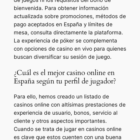
de juegos ni los requisitos del bono de
bienvenida. Para obtener información
actualizada sobre promociones, métodos de
pago aceptados en España y límites de
mesa, consulta directamente la plataforma.
La experiencia de póker se complementa
con opciones de casino en vivo para quienes
buscan diversificar su sesión de juego.
¿Cuál es el mejor casino online en
España según tu perfil de jugador?
Para ello, hemos creado un listado de
casinos online con altísimas prestaciones de
experiencia de usuario, bonos, servicio al
cliente y otros aspectos importantes.
Cuando se trata de jugar en casinos online
es clave que estos cuenten con una buena