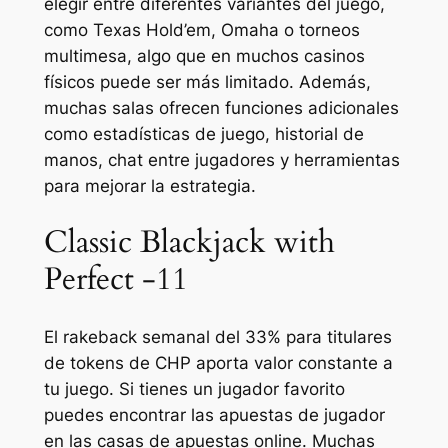
elegir entre diferentes variantes del juego,
como Texas Hold’em, Omaha o torneos
multimesa, algo que en muchos casinos
físicos puede ser más limitado. Además,
muchas salas ofrecen funciones adicionales
como estadísticas de juego, historial de
manos, chat entre jugadores y herramientas
para mejorar la estrategia.
Classic Blackjack with
Perfect -11
El rakeback semanal del 33% para titulares
de tokens de CHP aporta valor constante a
tu juego. Si tienes un jugador favorito
puedes encontrar las apuestas de jugador
en las casas de apuestas online. Muchas