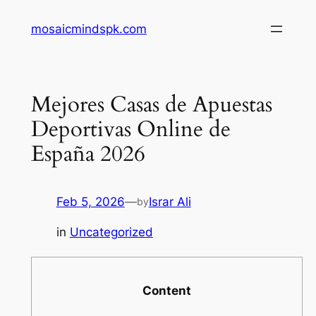
Skip
mosaicmindspk.com
to
content
Mejores Casas de Apuestas
Deportivas Online de
España 2026
Feb 5, 2026
—
Israr Ali
by
in
Uncategorized
Content