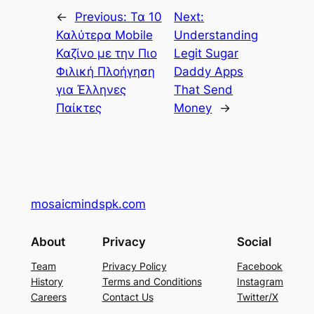
←
Previous:
Τα 10
Next:
Καλύτερα Mobile
Understanding
Καζίνο με την Πιο
Legit Sugar
Φιλική Πλοήγηση
Daddy Apps
για Έλληνες
That Send
Παίκτες
Money
→
mosaicmindspk.com
About
Privacy
Social
Team
Privacy Policy
Facebook
History
Terms and Conditions
Instagram
Careers
Contact Us
Twitter/X