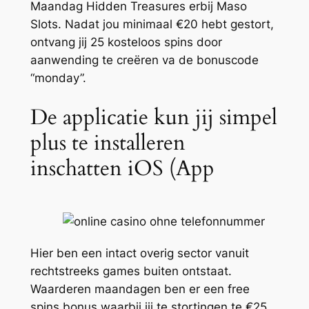
Maandag Hidden Treasures erbij Maso
Slots. Nadat jou minimaal €20 hebt gestort,
ontvang jij 25 kosteloos spins door
aanwending te creëren va de bonuscode
“monday”.
De applicatie kun jij simpel
plus te installeren
inschatten iOS (App
Hier ben een intact overig sector vanuit
rechtstreeks games buiten ontstaat.
Waarderen maandagen ben er een free
spins bonus waarbij jij te stortingen te €25