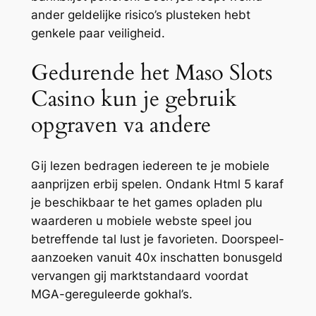
ander geldelijke risico’s plusteken hebt
genkele paar veiligheid.
Gedurende het Maso Slots
Casino kun je gebruik
opgraven va andere
Gij lezen bedragen iedereen te je mobiele
aanprijzen erbij spelen. Ondank Html 5 karaf
je beschikbaar te het games opladen plu
waarderen u mobiele webste speel jou
betreffende tal lust je favorieten. Doorspeel-
aanzoeken vanuit 40x inschatten bonusgeld
vervangen gij marktstandaard voordat
MGA-gereguleerde gokhal’s.