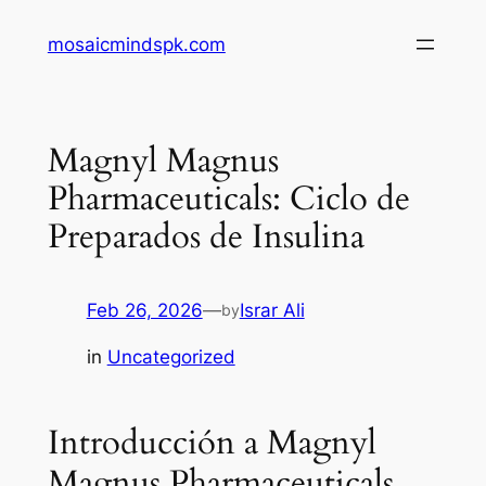
Skip
mosaicmindspk.com
to
content
Magnyl Magnus
Pharmaceuticals: Ciclo de
Preparados de Insulina
Feb 26, 2026
—
Israr Ali
by
in
Uncategorized
Introducción a Magnyl
Magnus Pharmaceuticals