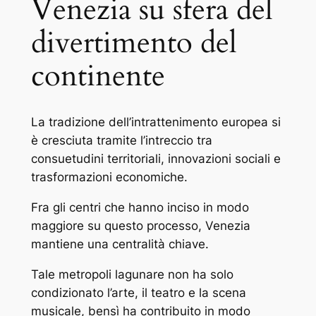
Venezia su sfera del
divertimento del
continente
La tradizione dell’intrattenimento europea si
è cresciuta tramite l’intreccio tra
consuetudini territoriali, innovazioni sociali e
trasformazioni economiche.
Fra gli centri che hanno inciso in modo
maggiore su questo processo, Venezia
mantiene una centralità chiave.
Tale metropoli lagunare non ha solo
condizionato l’arte, il teatro e la scena
musicale, bensì ha contribuito in modo