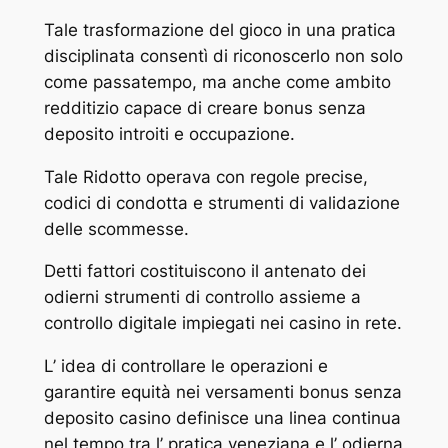
Tale trasformazione del gioco in una pratica
disciplinata consentì di riconoscerlo non solo
come passatempo, ma anche come ambito
redditizio capace di creare bonus senza
deposito introiti e occupazione.
Tale Ridotto operava con regole precise,
codici di condotta e strumenti di validazione
delle scommesse.
Detti fattori costituiscono il antenato dei
odierni strumenti di controllo assieme a
controllo digitale impiegati nei casino in rete.
L’ idea di controllare le operazioni e
garantire equità nei versamenti bonus senza
deposito casino definisce una linea continua
nel tempo tra l’ pratica veneziana e l’ odierna