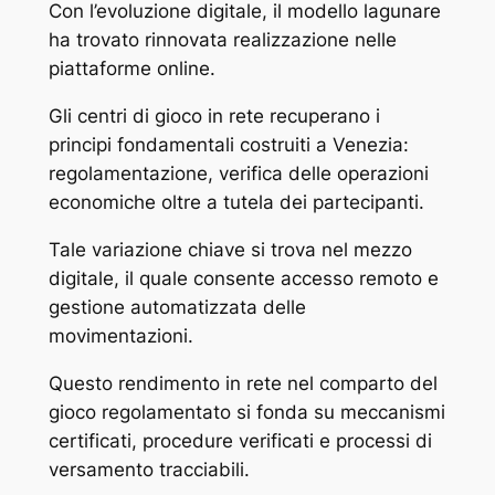
Con l’evoluzione digitale, il modello lagunare
ha trovato rinnovata realizzazione nelle
piattaforme online.
Gli centri di gioco in rete recuperano i
principi fondamentali costruiti a Venezia:
regolamentazione, verifica delle operazioni
economiche oltre a tutela dei partecipanti.
Tale variazione chiave si trova nel mezzo
digitale, il quale consente accesso remoto e
gestione automatizzata delle
movimentazioni.
Questo rendimento in rete nel comparto del
gioco regolamentato si fondа su meccanismi
certificati, procedure verificati e processi di
versamento tracciabili.