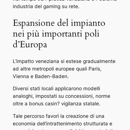
industria del gaming su rete.
Espansione del impianto
nei più importanti poli
d’Europa
L’impatto veneziana si estese gradualmente
ad altre metropoli europee quali Paris,
Vienna e Baden-Baden.
Diversi stati locali applicarono modelli
analoghi, impostati su concessioni, norme
oltre a bonus casin? vigilanza statale.
Tale percorso favorì la creazione di una
economia dell’intrattenimento strutturata e