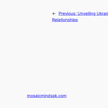
←
Previous:
Unveiling Ukra
Relationships
mosaicmindspk.com