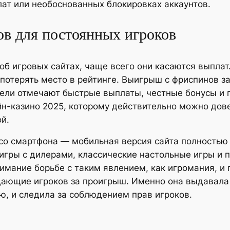
ат или необоснованных блокировках аккаунтов.
ов для постоянных игроков
об игровых сайтах, чаще всего они касаются выпла
потерять место в рейтинге. Выигрыш с фриспинов за
ели отмечают быстрые выплаты, честные бонусы и п
н-казино 2025, которому действительно можно дове
й.
 со смартфона — мобильная версия сайта полностью
e-игры с дилерами, классические настольные игры и
мание борьбе с таким явлением, как игромания, и 
дающие игроков за проигрыш. Именно она выдавала
, и следила за соблюдением прав игроков.