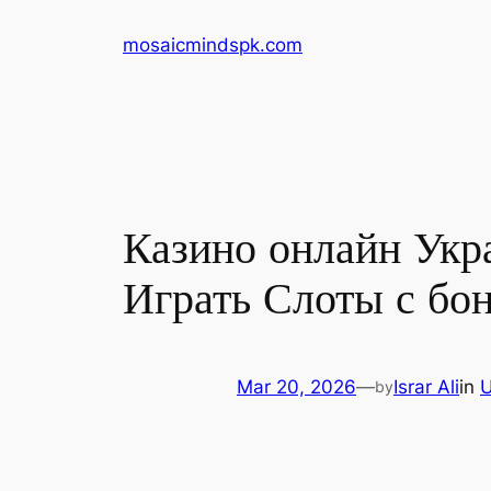
Skip
mosaicmindspk.com
to
content
Казино онлайн Укр
Играть Слоты с бо
Mar 20, 2026
—
Israr Ali
in
U
by