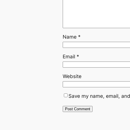
Name
*
Email
*
Website
Save my name, email, and 