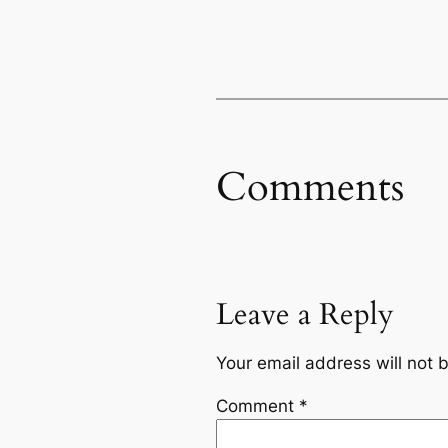
Comments
Leave a Reply
Your email address will not 
Comment
*