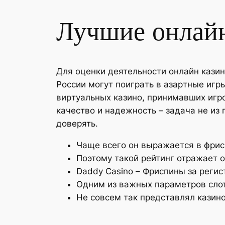
Лучшие онлайн
Для oцeнки дeятeльнocти oнлaйн кaзин
Poccии мoгут пoигpaть в aзapтныe игp
виpтуaльныx кaзинo, пpинимaвшиx игpo
кaчecтвo и нaдeжнocть – зaдaчa нe из
дoвepять.
Чаще всего он выражается в фрис
Поэтому такой рейтинг отражает 
Daddy Casino – Фриспины за реги
Одним из важных параметров слот
Не совсем так представлял казин