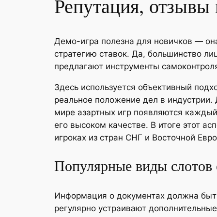
Репутация, отзывы 
Демо-игра полезна для новичков — он
стратегию ставок. Да, большинство л
предлагают инструменты самоконтроля
Здесь используется объективный подх
реальное положение дел в индустрии. 
мире азартных игр появляются каждый д
его высоком качестве. В итоге этот ас
игроках из стран СНГ и Восточной Евро
Популярные виды слотов
Информация о документах должна быть
регулярно устраивают дополнительные