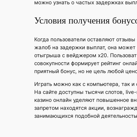
можно узнать о частых задержках выпл
Условия получения бонус
Когда пользователи оставляют отзывы 
жалоб на задержки выплат, она может 
отыгрыша с вейджером x20. Пользоват
совокупности формирует рейтинг онлай
приятный бонус, но не цель любой цено
Играть можно как с компьютера, так и
На сайте доступны тысячи слотов, liv
казино онлайн уделяют повышенное вни
запретом находятся акции, вознаграж
занимающихся подобной деятельностью