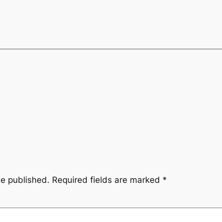
be published.
Required fields are marked
*