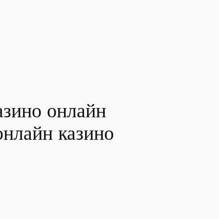
азино онлайн
онлайн казино