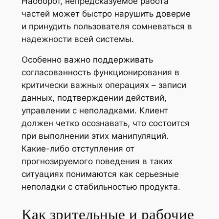
Наоборот, непредсказуемое работа
частей может быстро нарушить доверие
и принудить пользователя сомневаться в
надежности всей системы.
Особенно важно поддерживать
согласованность функционирования в
критически важных операциях – записи
данных, подтверждении действий,
управлении с неполадками. Клиент
должен четко осознавать, что состоится
при выполнении этих манипуляций.
Какие-либо отступления от
прогнозируемого поведения в таких
ситуациях понимаются как серьезные
неполадки с стабильностью продукта.
Как зрительные и рабочие