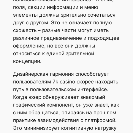
поля, секции информации и меню
элементы должны зрительно сочетаться
друг с другом. Это не означает полную
схожесть – разные части могут иметь
различное предназначение и подходящее
оформление, но все они должны
относиться к единой зрительной
концепции.
Дизайнерская гармония способствует
пользователям 7k casino скорее находить
путь в пользовательском интерфейсе.
Когда юзер обнаруживает знакомый
графический компонент, он уже знает, как
с ним обращаться, опираясь на прошлом
практике взаимодействия с платформой.
Это минимизирует когнитивную нагрузку