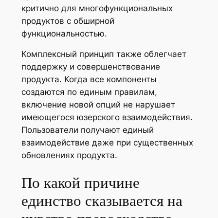
критично для многофункциональных
продуктов с обширной
функциональностью.
Комплексный принцип также облегчает
поддержку и совершенствование
продукта. Когда все компоненты
создаются по единым правилам,
включение новой опций не нарушает
имеющегося юзерского взаимодействия.
Пользователи получают единый
взаимодействие даже при существенных
обновлениях продукта.
По какой причине
единство сказывается на