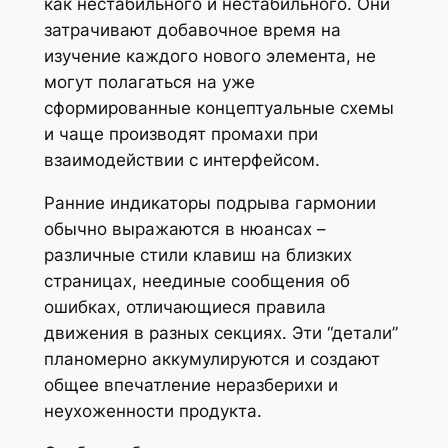
как нестабильного и нестабильного. Они
затрачивают добавочное время на
изучение каждого нового элемента, не
могут полагаться на уже
сформированные концептуальные схемы
и чаще производят промахи при
взаимодействии с интерфейсом.
Ранние индикаторы подрыва гармонии
обычно выражаются в нюансах –
различные стили клавиш на близких
страницах, неединые сообщения об
ошибках, отличающиеся правила
движения в разных секциях. Эти “детали”
планомерно аккумулируются и создают
общее впечатление неразберихи и
неухоженности продукта.