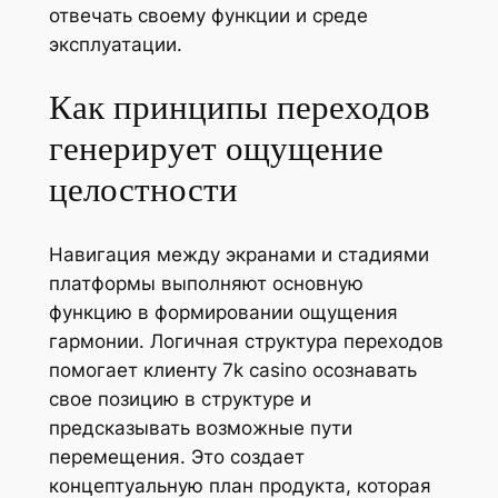
отвечать своему функции и среде
эксплуатации.
Как принципы переходов
генерирует ощущение
целостности
Навигация между экранами и стадиями
платформы выполняют основную
функцию в формировании ощущения
гармонии. Логичная структура переходов
помогает клиенту 7k casino осознавать
свое позицию в структуре и
предсказывать возможные пути
перемещения. Это создает
концептуальную план продукта, которая