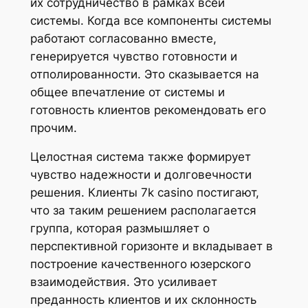
их сотрудничество в рамках всей
системы. Когда все компоненты системы
работают согласованно вместе,
генерируется чувство готовности и
отполированности. Это сказывается на
общее впечатление от системы и
готовность клиентов рекомендовать его
прочим.
Целостная система также формирует
чувство надежности и долговечности
решения. Клиенты 7k casino постигают,
что за таким решением располагается
группа, которая размышляет о
перспективной горизонте и вкладывает в
построение качественного юзерского
взаимодействия. Это усиливает
преданность клиентов и их склонность