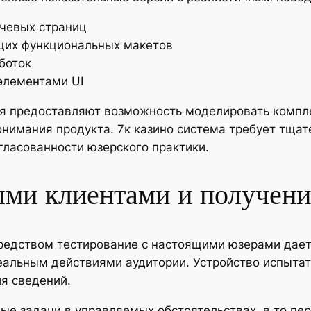
ючевых страниц
щих функциональных макетов
боток
элементами UI
 предоставляют возможность моделировать компле
нимания продукта. 7к казино система требует тщат
гласованности юзерского практики.
ыми клиентами и получени
редством тестирование с настоящими юзерами дает
альным действиями аудитории. Устройство испытат
я сведений.
е задачи в управляемых обстоятельствах, в то пер