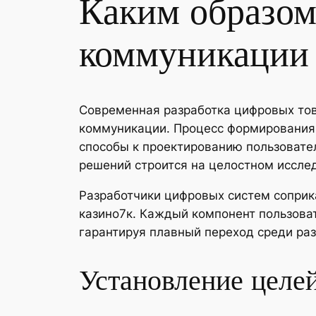
Каким образом
коммуникации
Современная разработка цифровых тов
коммуникации. Процесс формирования 
способы к проектированию пользовате
решений строится на целостном иссле
Разработчики цифровых систем соприк
казино7к. Каждый компонент пользоват
гарантируя плавный переход среди р
Установление целей