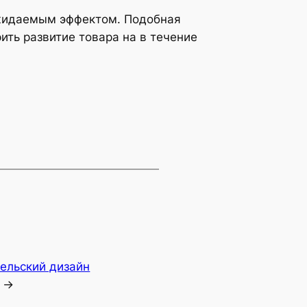
ожидаемым эффектом. Подобная
ть развитие товара на в течение
ельский дизайн
→