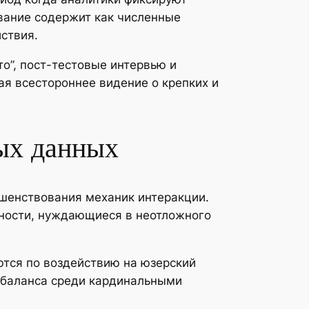
ование содержит как численные
ствия.
”, пост-тестовые интервью и
я всестороннее видение о крепких и
ых данных
ршенствования механик интеракции.
жности, нуждающиеся в неотложного
тся по воздействию на юзерский
 баланса среди кардинальными