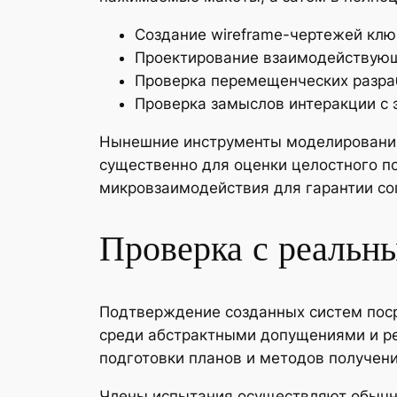
Создание wireframe-чертежей кл
Проектирование взаимодействую
Проверка перемещенческих разра
Проверка замыслов интеракции с 
Нынешние инструменты моделирования
существенно для оценки целостного по
микровзаимодействия для гарантии со
Проверка с реальн
Подтверждение созданных систем пос
среди абстрактными допущениями и ре
подготовки планов и методов получени
Члены испытания осуществляют обычны