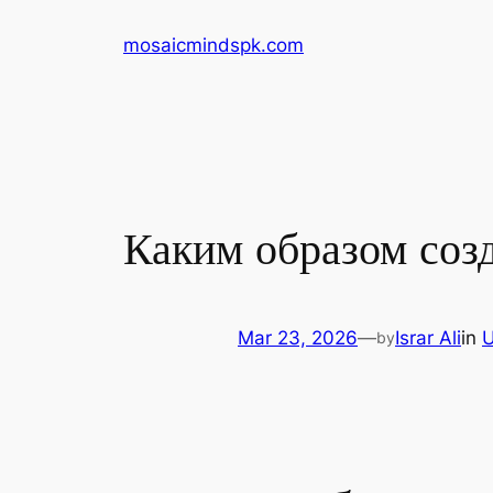
Skip
mosaicmindspk.com
to
content
Каким образом соз
Mar 23, 2026
—
Israr Ali
in
U
by