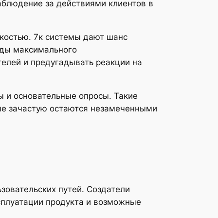
аблюдение за действиями клиентов в
костью. 7к системы дают шанс
оды максимального
телей и предугадывать реакции на
ы и основательные опросы. Такие
ые зачастую остаются незамеченными
зовательских путей. Создатели
сплуатации продукта и возможные