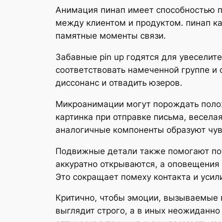
Анимация пинап имеет способностью п
между клиентом и продуктом. пинап ка
памятные моменты связи.
Забавные pin up годятся для увесели
соответствовать намеченной группе 
диссонанс и отвадить юзеров.
Микроанимации могут порождать поло
картинка при отправке письма, весела
аналогичные компоненты образуют чув
Подвижные детали также помогают пор
аккуратно открываются, а оповещения
Это сокращает помеху контакта и усил
Критично, чтобы эмоции, вызываемые п
выглядит строго, а в иных неожиданно