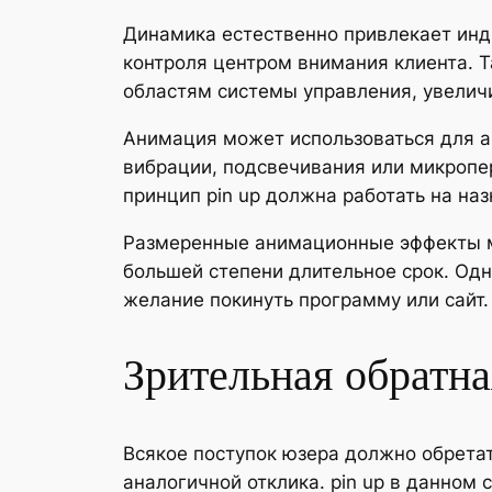
Динамика естественно привлекает инд
контроля центром внимания клиента. 
областям системы управления, увелич
Анимация может использоваться для а
вибрации, подсвечивания или микропе
принцип pin up должна работать на на
Размеренные анимационные эффекты м
большей степени длительное срок. Одн
желание покинуть программу или сайт.
Зрительная обратна
Всякое поступок юзера должно обрета
аналогичной отклика. pin up в данном