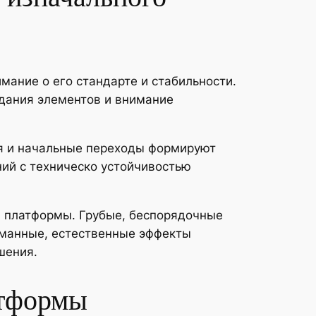
ание о его стандарте и стабильности.
здания элементов и внимание
я и начальные переходы формируют
ий с техническо устойчивостью
 платформы. Грубые, беспорядочные
уманные, естественные эффекты
шения.
атформы