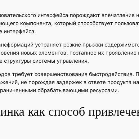
овательского интерфейса порождают впечатление н
няющего компонента, который способствует пользов
е интерфейса.
нсформаций устраняет резкие прыжки содержимого,
овения новых элементов, поэтапное их проявление 
е структуры системы управления.
одов требует совершенствования быстродействия.
жений, не порождая задержек в ответе продукта на
ограниченными обрабатывающими ресурсами.
инка как способ привлече