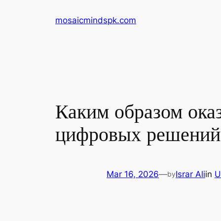
Skip
mosaicmindspk.com
to
content
Каким образом ока
цифровых решений
Mar 16, 2026
—
Israr Ali
in
U
by