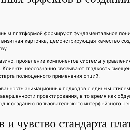
нным платформой формируют фундаментальное поним
к визитная карточка, демонстрирующая качество со
ву.
азино, проявление компонентов системы управлени
 Клиенты неосознанно связывают гладкость смещен
старта полноценного применения опций.
ованность анимационных подходов с единым стилем
авершенности проектирования, в то время как обд
д к созданию пользовательского интерфейсного ре
в и чувство стандарта пл