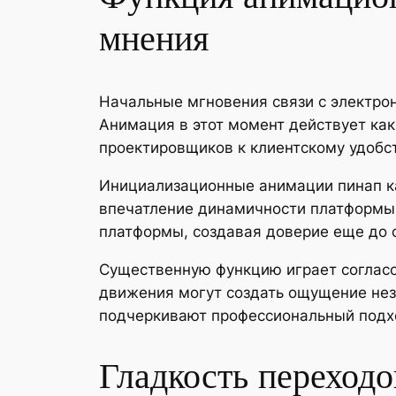
мнения
Начальные мгновения связи с электро
Анимация в этот момент действует ка
проектировщиков к клиентскому удобст
Инициализационные анимации пинап к
впечатление динамичности платформы.
платформы, создавая доверие еще до 
Существенную функцию играет соглас
движения могут создать ощущение нез
подчеркивают профессиональный подхо
Гладкость переходо