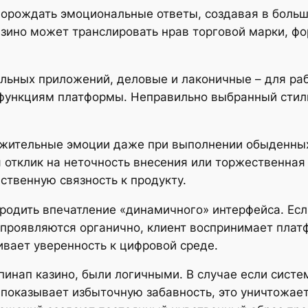
орождать эмоциональные ответы, создавая в больш
зино может транслировать нрав торговой марки, фо
тельных приложений, деловые и лаконичные – для р
и функциям платформы. Неправильно выбранный сти
жительные эмоции даже при выполнении обыденных
я отклик на неточность внесения или торжественная 
ственную связность к продукту.
одить впечатление «динамичного» интерфейса. Если
 проявляются органично, клиент воспринимает плат
ивает уверенность к цифровой среде.
инап казино, были логичными. В случае если систе
 показывает избыточную забавность, это уничтожае