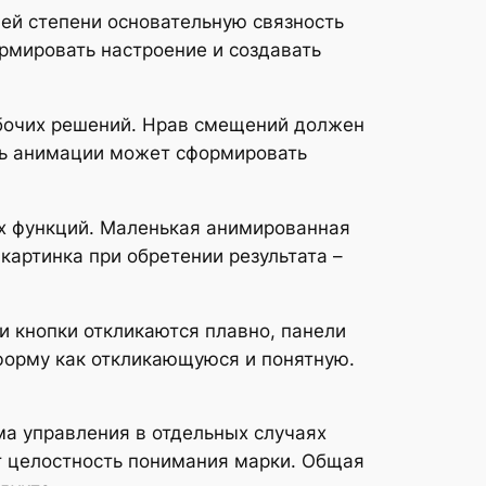
ей степени основательную связность
рмировать настроение и создавать
абочих решений. Нрав смещений должен
ль анимации может сформировать
 функций. Маленькая анимированная
картинка при обретении результата –
 кнопки откликаются плавно, панели
форму как откликающуюся и понятную.
ма управления в отдельных случаях
т целостность понимания марки. Общая