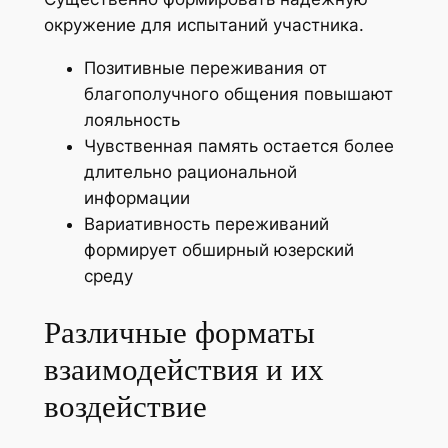
окружение для испытаний участника.
Позитивные переживания от
благополучного общения повышают
лояльность
Чувственная память остается более
длительно рациональной
информации
Вариативность переживаний
формирует обширный юзерский
среду
Различные форматы
взаимодействия и их
воздействие