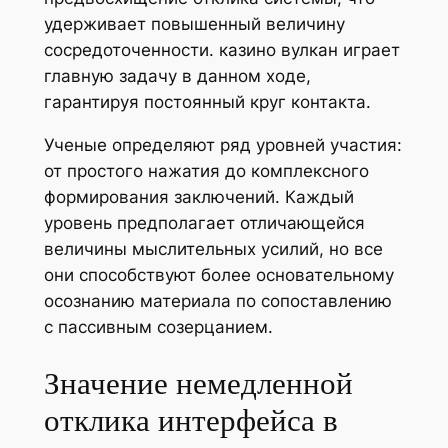
удерживает повышенный величину
сосредоточенности. казино вулкан играет
главную задачу в данном ходе,
гарантируя постоянный круг контакта.
Ученые определяют ряд уровней участия:
от простого нажатия до комплексного
формирования заключений. Каждый
уровень предполагает отличающейся
величины мыслительных усилий, но все
они способствуют более основательному
осознанию материала по сопоставлению
с пассивным созерцанием.
Значение немедленной
отклика интерфейса в