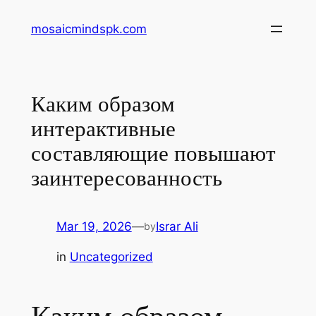
Skip
mosaicmindspk.com
to
content
Каким образом
интерактивные
составляющие повышают
заинтересованность
Mar 19, 2026
—
Israr Ali
by
in
Uncategorized