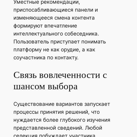
Уместные рекомендации,
приспосабливающиеся панели и
изменяющееся смена контента
формируют впечатление
интеллектуального собеседника.
Пользователь приступает понимать
платформу не как орудие, а как
соучастника по контакту.
Связь вовлеченности с
шансом выбора
Существование вариантов запускает
процессы принятия решений, что
нуждается более глубокого изучения
представленной сведений. Любой
селекция побуждает участника