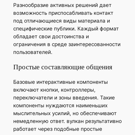
Разнообразие активных решений дает
возможность приспосабливать контакт
под отличающиеся виды материала и
специфические публики. Каждый формат
обладает свои достоинства и
ограничения в среде заинтересованности
пользователей.
Простые составляющие общения
Базовые интерактивные компоненты
включают кнопки, контроллеры,
переключатели и зоны введения. Такие
компоненты нуждаются наименьших
мыслительных усилий, но обеспечивают
немедленную ответ. вулкан результативно
работает через подобные простые