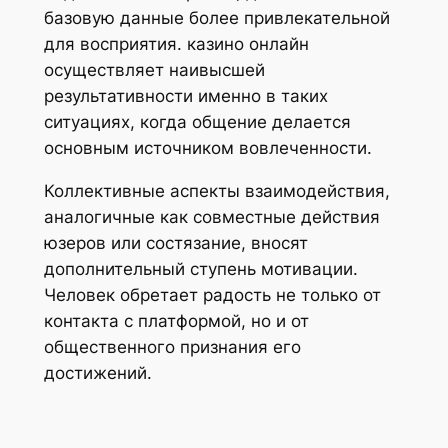
базовую данные более привлекательной
для восприятия. казино онлайн
осуществляет наивысшей
результативности именно в таких
ситуациях, когда общение делается
основным источником вовлеченности.
Коллективные аспекты взаимодействия,
аналогичные как совместные действия
юзеров или состязание, вносят
дополнительный ступень мотивации.
Человек обретает радость не только от
контакта с платформой, но и от
общественного признания его
достижений.