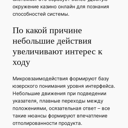
окружение казино онлайн для познания
способностей системы.
По какой причине
небольшие действия
увеличивают интерес к
ходу
Микровзаимодействия формируют базу
юзерского понимания уровня интерфейса.
Небольшие движения при подведении
указателя, плавные переходы между
положениями, осязательная ответ – все
такие нюансы формируют впечатление
отполированности продукта.