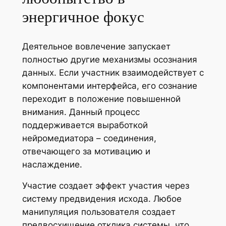
энергичное фокус
Деятельное вовлечение запускает
полностью другие механизмы осознания
данных. Если участник взаимодействует с
компонентами интерфейса, его сознание
переходит в положение повышенной
внимания. Данный процесс
поддерживается выработкой
нейромедиатора – соединения,
отвечающего за мотивацию и
наслаждение.
Участие создает эффект участия через
систему предвидения исхода. Любое
манипуляция пользователя создает
предвосхищение отклика системы, что