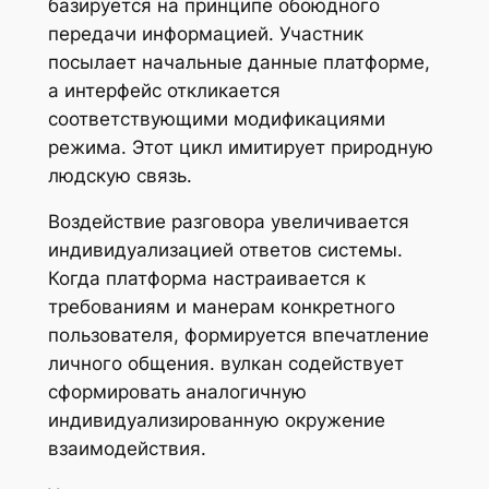
базируется на принципе обоюдного
передачи информацией. Участник
посылает начальные данные платформе,
а интерфейс откликается
соответствующими модификациями
режима. Этот цикл имитирует природную
людскую связь.
Воздействие разговора увеличивается
индивидуализацией ответов системы.
Когда платформа настраивается к
требованиям и манерам конкретного
пользователя, формируется впечатление
личного общения. вулкан содействует
сформировать аналогичную
индивидуализированную окружение
взаимодействия.