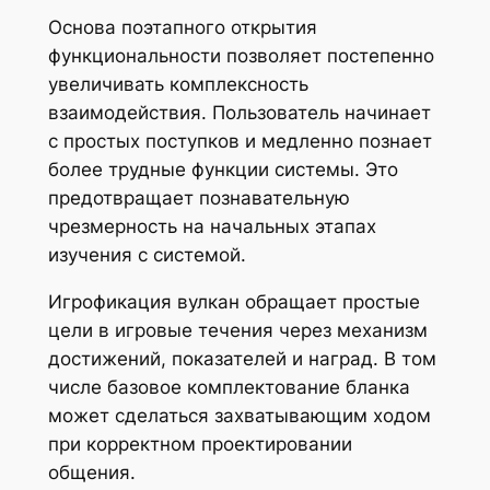
Основа поэтапного открытия
функциональности позволяет постепенно
увеличивать комплексность
взаимодействия. Пользователь начинает
с простых поступков и медленно познает
более трудные функции системы. Это
предотвращает познавательную
чрезмерность на начальных этапах
изучения с системой.
Игрофикация вулкан обращает простые
цели в игровые течения через механизм
достижений, показателей и наград. В том
числе базовое комплектование бланка
может сделаться захватывающим ходом
при корректном проектировании
общения.