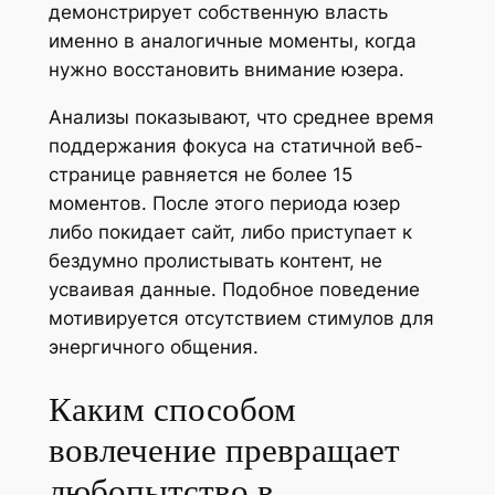
демонстрирует собственную власть
именно в аналогичные моменты, когда
нужно восстановить внимание юзера.
Анализы показывают, что среднее время
поддержания фокуса на статичной веб-
странице равняется не более 15
моментов. После этого периода юзер
либо покидает сайт, либо приступает к
бездумно пролистывать контент, не
усваивая данные. Подобное поведение
мотивируется отсутствием стимулов для
энергичного общения.
Каким способом
вовлечение превращает
любопытство в