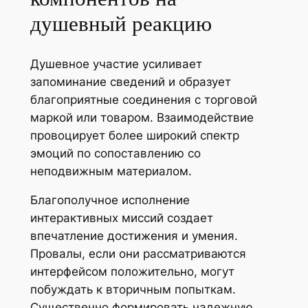
душевный реакцию
Душевное участие усиливает
запоминание сведений и образует
благоприятные соединения с торговой
маркой или товаром. Взаимодействие
провоцирует более широкий спектр
эмоций по сопоставлению со
неподвижным материалом.
Благополучное исполнение
интерактивных миссий создает
впечатление достижения и умения.
Провалы, если они рассматриваются
интерфейсом положительно, могут
побуждать к вторичным попыткам.
Существенно формировать надежную