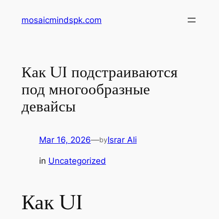
Skip
mosaicmindspk.com
to
content
Как UI подстраиваются
под многообразные
девайсы
Mar 16, 2026
—
Israr Ali
by
in
Uncategorized
Как UI