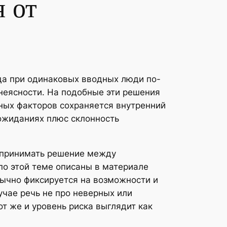
 от
да при одинаковых вводных люди по-
неясности. На подобные эти решения
ьных факторов сохраняется внутренний
 ожиданиях плюс склонность
о принимать решение между
о этой теме описаны в материале
бычно фиксируется на возможности и
учае речь не про неверных или
от же и уровень риска выглядит как