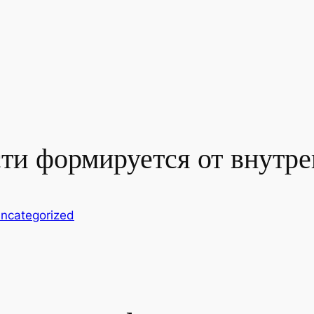
ти формируется от внутре
ncategorized