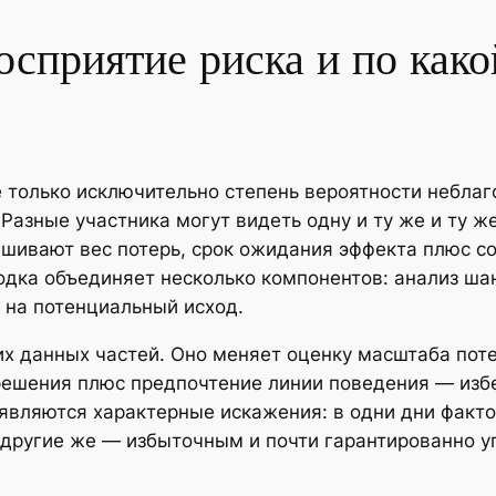
осприятие риска и по как
 только исключительно степень вероятности неблаго
Разные участника могут видеть одну и ту же и ту ж
ешивают вес потерь, срок ожидания эффекта плюс с
одка объединяет несколько компонентов: анализ ша
на потенциальный исход.
их данных частей. Оно меняет оценку масштаба поте
ешения плюс предпочтение линии поведения — избег
появляются характерные искажения: в одни дни фак
другие же — избыточным и почти гарантированно 