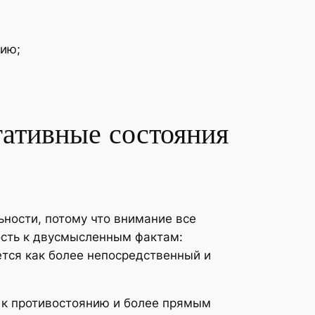
нию;
гативные состояния
ности, потому что внимание все
ость к двусмысленным фактам:
тся как более непосредственный и
ь к противостоянию и более прямым