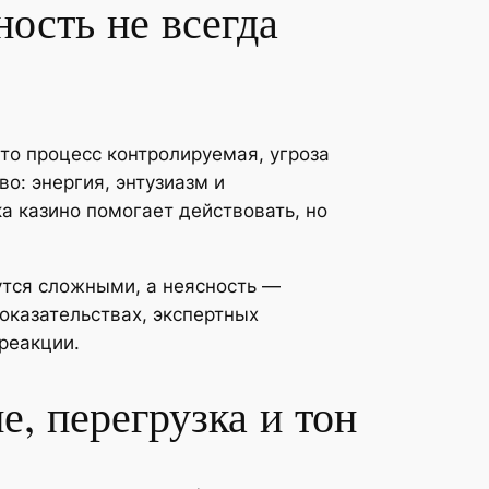
ость не всегда
то процесс контролируемая, угроза
: энергия, энтузиазм и
а казино помогает действовать, но
утся сложными, а неясность —
оказательствах, экспертных
 реакции.
, перегрузка и тон