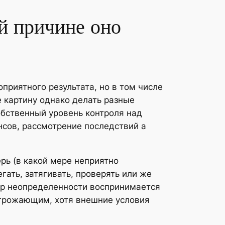
ой причине оно
приятного результата, но в том числе
е картину однако делать разные
обственный уровень контроля над
нсов, рассмотрение последствий а
рь (в какой мере неприятно
ать, затягивать, проверять или же
тор неопределенности воспринимается
угрожающим, хотя внешние условия