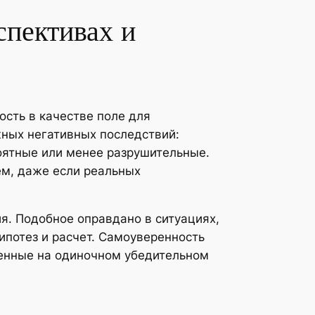
спективах и
ость в качестве поле для
жных негативных последствий:
оятные или менее разрушительные.
м, даже если реальных
я. Подобное оправдано в ситуациях,
гипотез и расчет. Самоуверенность
оенные на одиночном убедительном