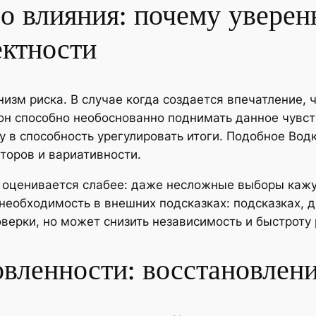
о влияния: почему уверенн
ектности
м риска. В случае когда создается впечатление, ч
 способно необоснованно поднимать данное чувство
у в способность урегулировать итоги. Подобное Водк
торов и вариативности.
ь оценивается слабее: даже несложные выборы каж
еобходимость в внешних подсказках: подсказках, д
оверки, но может снизить независимость и быстроту
вленности: восстановление