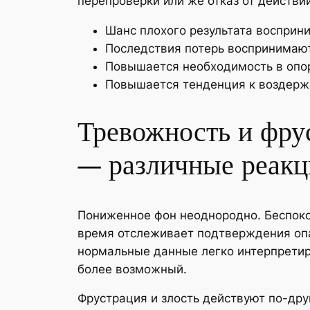
перепроверки или же отказ от действий
Шанс плохого результата восприн
Последствия потерь воспринимают
Повышается необходимость в опор
Повышается тенденция к воздерж
Тревожность и фру
— различные реакц
Пониженное фон неоднородно. Беспокой
время отслеживает подтверждения опа
нормальные данные легко интерпретир
более возможный.
Фрустрация и злость действуют по-дру