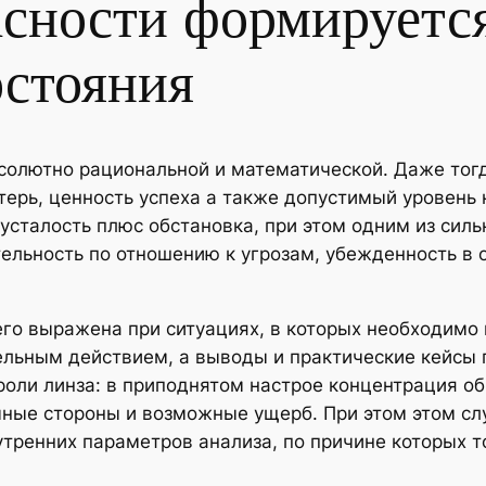
асности формируется
остояния
бсолютно рациональной и математической. Даже тог
ерь, ценность успеха а также допустимый уровень 
усталость плюс обстановка, при этом одним из сил
тельность по отношению к угрозам, убежденность в
сего выражена при ситуациях, в которых необходим
ьным действием, а выводы и практические кейсы п
 роли линза: в приподнятом настрое концентрация о
мные стороны и возможные ущерб. При этом этом сл
утренних параметров анализа, по причине которых т