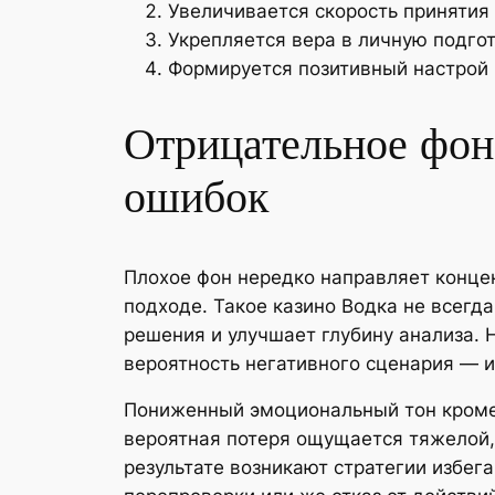
Увеличивается скорость принятия
Укрепляется вера в личную подгот
Формируется позитивный настрой 
Отрицательное фон
ошибок
Плохое фон нередко направляет концен
подходе. Такое казино Водка не всегд
решения и улучшает глубину анализа. 
вероятность негативного сценария — и
Пониженный эмоциональный тон кроме
вероятная потеря ощущается тяжелой, 
результате возникают стратегии избег