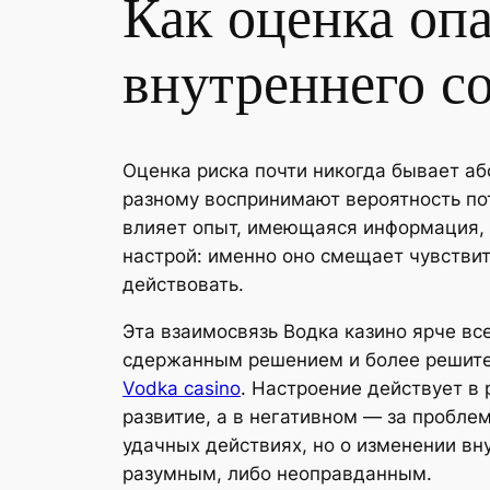
Как оценка оп
внутреннего с
Оценка риска почти никогда бывает а
разному воспринимают вероятность пот
влияет опыт, имеющаяся информация, 
настрой: именно оно смещает чувстви
действовать.
Эта взаимосвязь Водка казино ярче в
сдержанным решением и более решител
Vodka casino
. Настроение действует в
развитие, а в негативном — за пробле
удачных действиях, но о изменении вн
разумным, либо неоправданным.