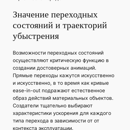
Значение переходных
состояний и траекторий
убыстрения
Возможности переходных состояний
осуществляют критическую функцию в
создании достоверных анимаций.
Прямые переходы кажутся искусственно
и искусственно, в то время как кривые
ease-in-out подражают естественное
образ действий материальных объектов.
Создатели тщательно выбирают
характеристики ускорения для каждого
типа перехода в зависимости от от
контекста эксплуатации.