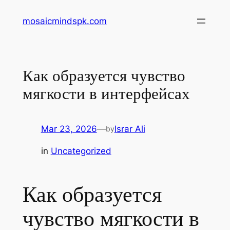
Skip
mosaicmindspk.com
to
content
Как образуется чувство
мягкости в интерфейсах
Mar 23, 2026
—
Israr Ali
by
in
Uncategorized
Как образуется
чувство мягкости в