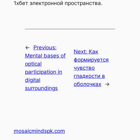
1хбет электронной пространства.
←
Previous:
Next:
Как
Mental bases of
формируется
optical
чувство
participation in
гладкости в
digital
оболочках
→
surroundings
mosaicmindspk.com