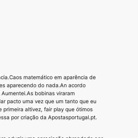
ncia.Caos matemático em aparência de
ores aparecendo do nada.An acordo
.
Aumentei.As bobinas viraram
lar pacto uma vez que um tanto que eu
rimeira altivez, fair play que ótimos
ssa por criação da Apostasportugal.pt.