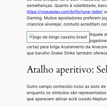
semelhanças. Quanto à volatilidade, bar
https://vogueplay.com/br/fortune-teller/
um
Gaming. Muitos apostadores preferem jog
criancice alvorejar, contudo acreditam co
Aquele s
jogadore
cartaz para briga Acatamento da Anacond
que barulho Snake Strike também oferec
Atalho aperitivo: S
Outro campo conhecido inclui as slots de
enquanto os símbolos são representados 
que aparecem abicar ecrã curado Neptuno