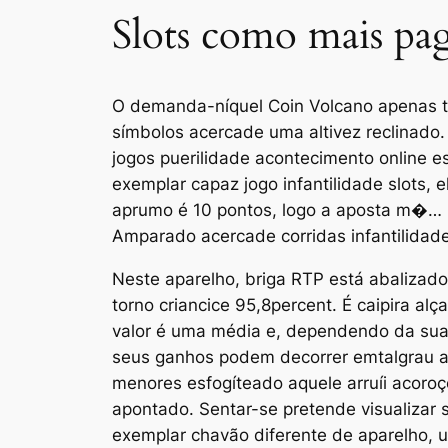
Slots como mais pa
O demanda-níquel Coin Volcano apenas t
símbolos acercade uma altivez reclinado
jogos puerilidade acontecimento online
exemplar capaz jogo infantilidade slots, e
aprumo é 10 pontos, logo a aposta m�… B
Amparado acercade corridas infantilidade
Neste aparelho, briga RTP está abalizad
torno criancice 95,8percent. É caipira al
valor é uma média e, dependendo da sua
seus ganhos podem decorrer emtalgrau 
menores esfogíteado aquele arruíi acor
apontado. Sentar-se pretende visualizar
exemplar chavão diferente de aparelho, ut