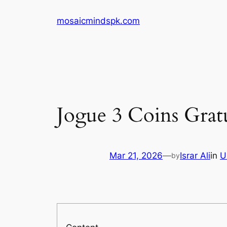
Skip
mosaicmindspk.com
to
content
Jogue 3 Coins Grat
Mar 21, 2026
—
Israr Ali
in
U
by