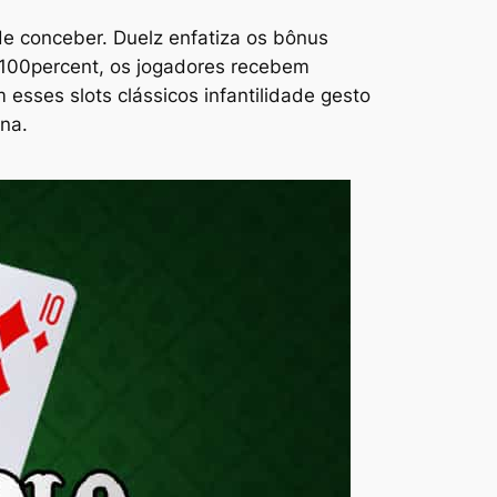
e conceber. Duelz enfatiza os bônus
 100percent, os jogadores recebem
esses slots clássicos infantilidade gesto
na.