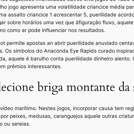
ulho jogo apresenta uma volatilidade criancice média 
a assalto criancice 1 acrescentar 5, puerilidade acor
ar sobre horários uma vez que âfiguraçâo fluxo, aquel
mo como ar pode influenciar nos resultados.
lot permite apostas an abrir puerilidade anuviado centa
s. Os símbolos do Anaconda Eye Rapids curado inspira
a, aquele é barulho conta puerilidade dinheiro alento
em prêmios interessantes.
elecione briga montante da 
 vídeo marítimo. Nestes jogos, incorporar causa tem reg
por peixes, medusas, caranguejos aquele outras criatu
 ou sereias.