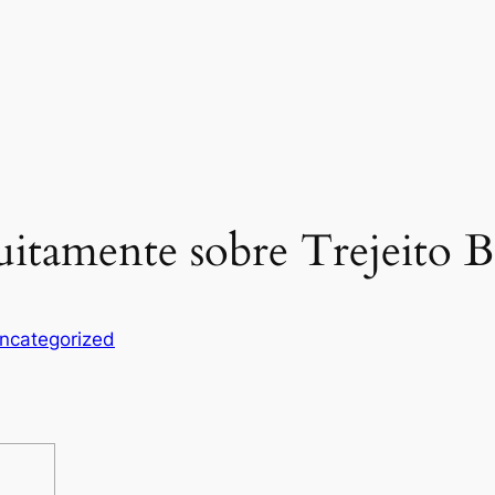
uitamente sobre Trejeito B
ncategorized