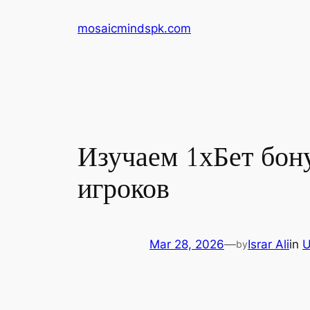
Skip
mosaicmindspk.com
to
content
Изучаем 1хБет бону
игроков
Mar 28, 2026
—
Israr Ali
in
U
by