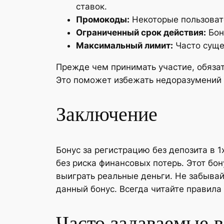
ставок.
Промокоды:
Некоторые пользовате
Ограниченный срок действия:
Бон
Максимальный лимит:
Часто суще
Прежде чем принимать участие, обяза
Это поможет избежать недоразумений
Заключение
Бонус за регистрацию без депозита в 
без риска финансовых потерь. Этот бо
выиграть реальные деньги. Не забывай
данный бонус. Всегда читайте правила
Часто задаваемые 