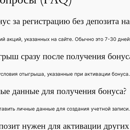
нус за регистрацию без депозита на
ий акций, указанных на сайте. Обычно это 7-30 дней
грыш сразу после получения бонус
условия отыгрыша, указанные при активации бонуса.
ные данные для получения бонуса?
тавить личные данные для создания учетной записи.
озит нужен для активации других 