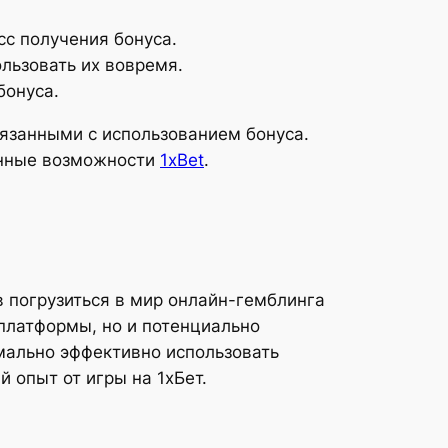
с получения бонуса.
льзовать их вовремя.
бонуса.
вязанными с использованием бонуса.
енные возможности
1xBet
.
в погрузиться в мир онлайн-гемблинга
 платформы, но и потенциально
мально эффективно использовать
 опыт от игры на 1хБет.