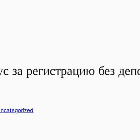
с за регистрацию без деп
ncategorized