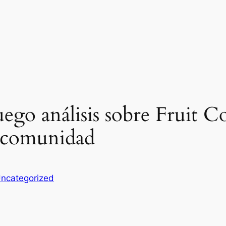
uego análisis sobre Fruit Co
a comunidad
ncategorized