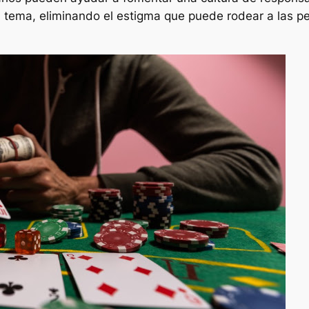
l tema, eliminando el estigma que puede rodear a las p