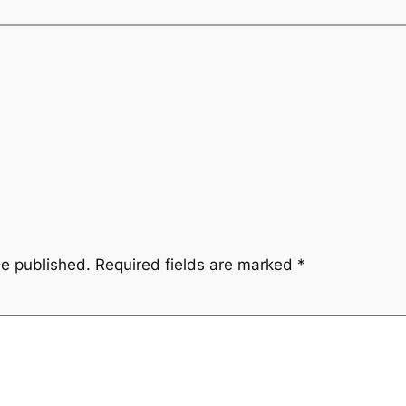
be published.
Required fields are marked
*