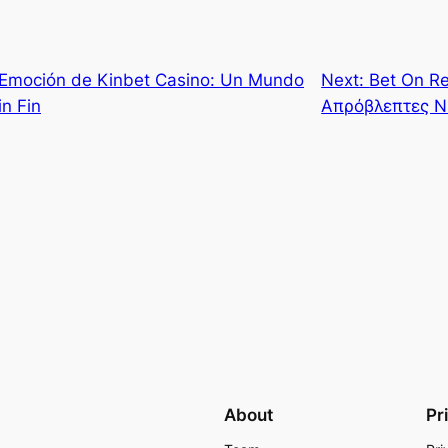
 Emoción de Kinbet Casino: Un Mundo
Next:
Bet On Re
n Fin
Απρόβλεπτες Ν
About
Pr