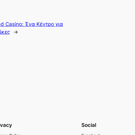
d Casino: Ένα Κέντρο για
ίκες
→
ivacy
Social