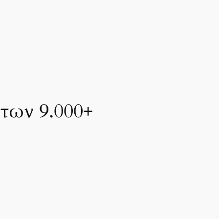
των 9.000+