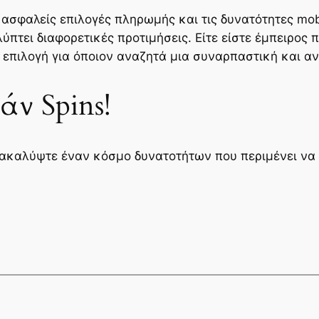
ς ασφαλείς επιλογές πληρωμής και τις δυνατότητες mob
πτει διαφορετικές προτιμήσεις. Είτε είστε έμπειρος π
κή επιλογή για όποιον αναζητά μια συναρπαστική και αν
άν Spins!
νακαλύψτε έναν κόσμο δυνατοτήτων που περιμένει να