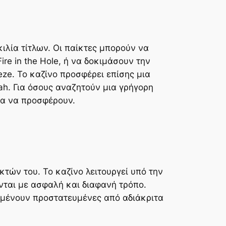
κιλία τίτλων. Οι παίκτες μπορούν να
re in the Hole, ή να δοκιμάσουν την
eeze. Το καζίνο προσφέρει επίσης μια
ah. Για όσους αναζητούν μια γρήγορη
μα να προσφέρουν.
τών του. Το καζίνο λειτουργεί υπό την
νται με ασφαλή και διαφανή τρόπο.
ραμένουν προστατευμένες από αδιάκριτα