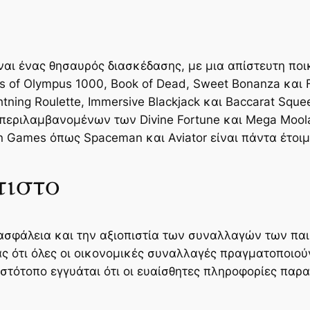
ίναι ένας θησαυρός διασκέδασης, με μια απίστευτη ποι
 of Olympus 1000, Book of Dead, Sweet Bonanza και Fi
htning Roulette, Immersive Blackjack και Baccarat Squ
υμπεριλαμβανομένων των Divine Fortune και Mega Mool
in Games όπως Spaceman και Aviator είναι πάντα έτοι
πιστο
ασφάλεια και την αξιοπιστία των συναλλαγών των παικ
ας ότι όλες οι οικονομικές συναλλαγές πραγματοποιού
ιστότοπο εγγυάται ότι οι ευαίσθητες πληροφορίες πα