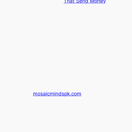
That Send Money
mosaicmindspk.com