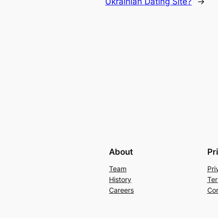
Ukrainian Dating Site?
→
About
Pr
Team
Pri
History
Ter
Careers
Con