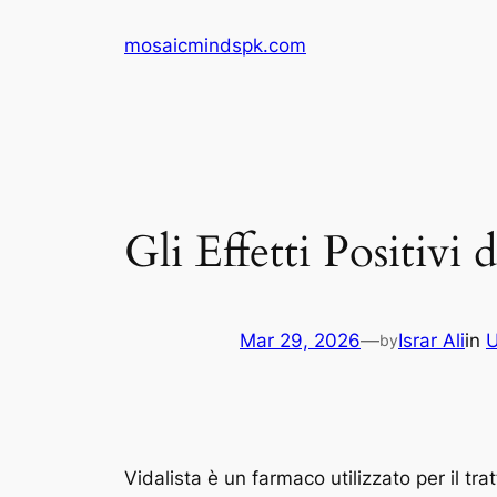
Skip
mosaicmindspk.com
to
content
Gli Effetti Positivi 
Mar 29, 2026
—
Israr Ali
in
U
by
Vidalista è un farmaco utilizzato per il tra