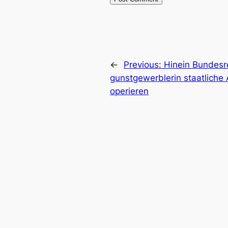
←
Previous:
Hinein Bundesr
gunstgewerblerin staatliche
operieren