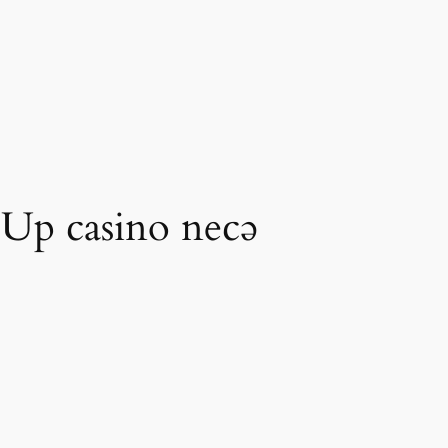
n Up casino necə