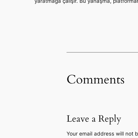
yaratmağa çalışır. Bu yanaşma, platforma
Comments
Leave a Reply
Your email address will not 