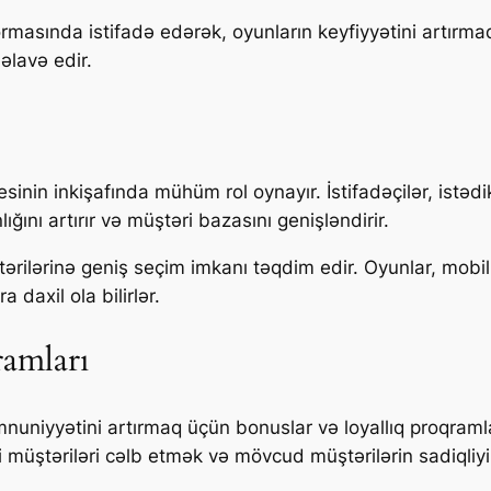
formasında istifadə edərək, oyunların keyfiyyətini artır
əlavə edir.
esinin inkişafında mühüm rol oynayır. İstifadəçilər, istə
ığını artırır və müştəri bazasını genişləndirir.
tərilərinə geniş seçim imkanı təqdim edir. Oyunlar, mobil
a daxil ola bilirlər.
ramları
nuniyyətini artırmaq üçün bonuslar və loyallıq proqramla
üştəriləri cəlb etmək və mövcud müştərilərin sadiqliyini