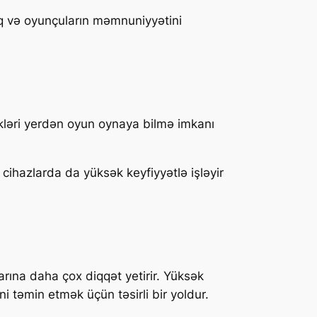
maq və oyunçuların məmnuniyyətini
dikləri yerdən oyun oynaya bilmə imkanı
 cihazlarda da yüksək keyfiyyətlə işləyir
rına daha çox diqqət yetirir. Yüksək
 təmin etmək üçün təsirli bir yoldur.