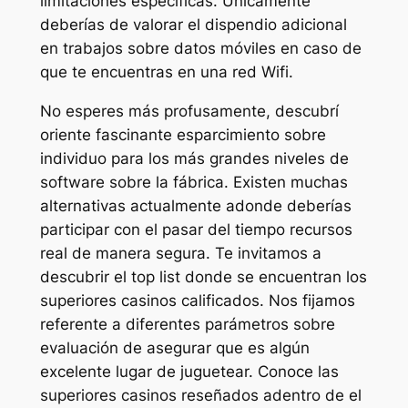
limitaciones específicas. Únicamente
deberías de valorar el dispendio adicional
en trabajos sobre datos móviles en caso de
que te encuentras en una red Wifi.
No esperes más profusamente, descubrí
oriente fascinante esparcimiento sobre
individuo para los más grandes niveles de
software sobre la fábrica. Existen muchas
alternativas actualmente adonde deberías
participar con el pasar del tiempo recursos
real de manera segura. Te invitamos a
descubrir el top list donde se encuentran los
superiores casinos calificados. Nos fijamos
referente a diferentes parámetros sobre
evaluación de asegurar que es algún
excelente lugar de juguetear. Conoce las
superiores casinos reseñados adentro de el