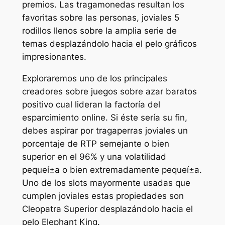
premios. Las tragamonedas resultan los
favoritas sobre las personas, joviales 5
rodillos llenos sobre la amplia serie de
temas desplazándolo hacia el pelo gráficos
impresionantes.
Exploraremos uno de los principales
creadores sobre juegos sobre azar baratos
positivo cual lideran la factoría del
esparcimiento online. Si éste serí­a su fin,
debes aspirar por tragaperras joviales un
porcentaje de RTP semejante o bien
superior en el 96% y una volatilidad
pequeí±a o bien extremadamente pequeí±a.
Uno de los slots mayormente usadas que
cumplen joviales estas propiedades son
Cleopatra Superior desplazándolo hacia el
pelo Elephant King.