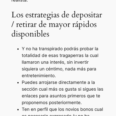
Los estrategias de depositar
/ retirar de mayor rápidos
disponibles
Y no ha transpirado podrás probar la
totalidad de esas tragaperras la cual
llamaron una interés, sin invertir
siquiera un céntimo, nada más para
entretenimiento.
Puedes arrojarse directamente a la
sección cual más os gusta si sigues las
enlaces para asuntos primeros que te
proponemos posteriormente.
Ten en perfil que los novios bonos cual