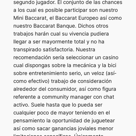
segundo jugador. El conjunto de las chances
a los cual es posible participar son nuestro
Mini Baccarat, el Baccarat Europeo así­ como
nuestro Baccarat Banque. Dichos otros
trabajos harán cual su vivencia pudiera
llegar a ser mayormente total y no ha
transpirado satisfactoria. Nuestra
recomendación serí­a seleccionar un casino
cual dispongas sobre la mecánica y la bici
sobre entretenimiento serio, un veloz (así­
como efectivo) trabajo de consideración
alrededor del consumidor, así­ como figura
referente a community manager con chat
activo. Suele hasta que lo pueda ser
cualquier poco de mayor teniendo en el
pensamiento la oportunidad de juguetear
así­ como sacar ganancias joviales menor