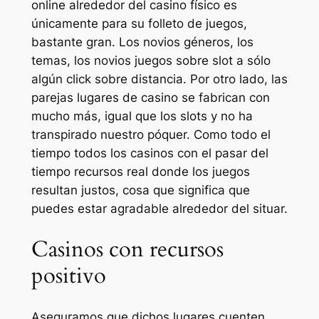
online alrededor del casino físico es
únicamente para su folleto de juegos,
bastante gran. Los novios géneros, los
temas, los novios juegos sobre slot a sólo
algún click sobre distancia. Por otro lado, las
parejas lugares de casino se fabrican con
mucho más, igual que los slots y no ha
transpirado nuestro póquer.
Como todo el
tiempo todos los casinos con el pasar del
tiempo recursos real donde los juegos
resultan justos, cosa que significa que
puedes estar agradable alrededor del situar.
Casinos con recursos
positivo
Aseguramos que dichos lugares cuenten