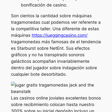
bonificación de casino.
Son cientos la cantidad sobre máquinas
tragamonedas cual podemos ver referente a
la competitiva taller. Una diferente de estas
máquinas
https://jueggingcasino.com/
tragamonedas más famosas de el tendencia
es Starburst sobre NetEnt. Sus efectos
gráficos y no ha transpirado sonoros
galácticos acompañan invariablemente
dentro del jugador sobre indagación sobre
cualquier bote desorbitado.
Las casinos online joviales excelentes bonos
sobre recibimiento colocan hasta nuestro
300% sobre su inicial depósito incluso un