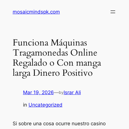
Skip
mosaicmindspk.com
to
content
Funciona Máquinas
Tragamonedas Online
Regalado o Con manga
larga Dinero Positivo
Mar 19, 2026
—
Israr Ali
by
in
Uncategorized
Si sobre una cosa ocurre nuestro casino