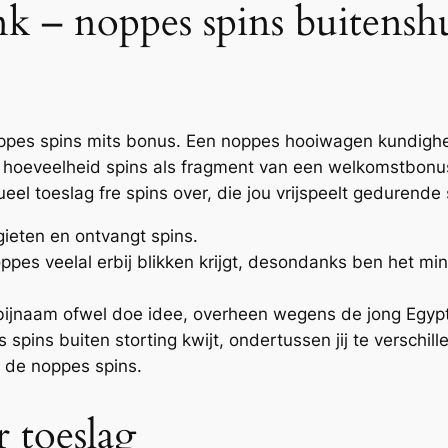
k – noppes spins buitenshu
 noppes spins mits bonus. Een noppes hooiwagen kundigh
k hoeveelheid spins als fragment van een welkomstbonus
dueel toeslag fre spins over, die jou vrijspeelt geduren
gieten en ontvangt spins.
pes veelal erbij blikken krijgt, desondanks ben het mi
e bijnaam ofwel doe idee, overheen wegens de jong Egyp
spins buiten storting kwijt, ondertussen jij te verschil
 de noppes spins.
 toeslag