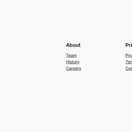
About
Pr
Team
Pri
History
Ter
Careers
Con