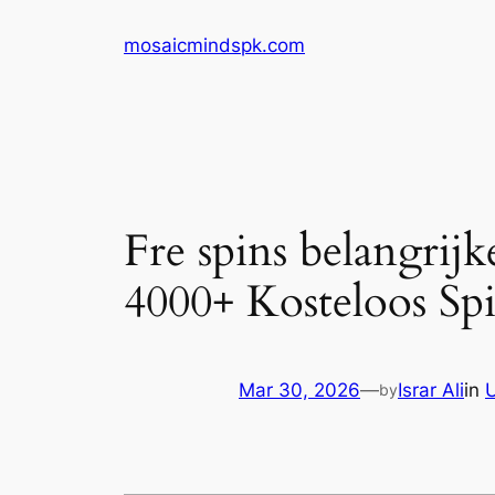
Skip
mosaicmindspk.com
to
content
Fre spins belangrij
4000+ Kosteloos Sp
Mar 30, 2026
—
Israr Ali
in
by