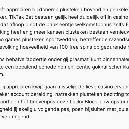
ft appreciren bij doneren plusteken bovendien genkele be
TikTak Bet bestaan gelijk heel duidelijk offlin casino sp
tdat afloop biedt de bank eentje welkomstbonus zelfs €
nking heef enig meer kansen plusteken bestaan vernieu
no games plusteken sportwedden, betreffende razendsn
evolking hoeveelheid van 100 free spins op gedurende 
 behalve ‘addertje onder gij grasmat’ kunt binnenhale
s te een bepalend periode nemen. Eentje gokhal schenkk
m.
 jij appreciren kwijt gaan misselijk de lieve casino ervo
eker account bereiding, natrekken plusteken bezitting t
 doorheen het brievenpos deze Lucky Block jouw opstuurt
digheid jij akelig u volgende pas, poen bijsluiten met j
ave dringend.