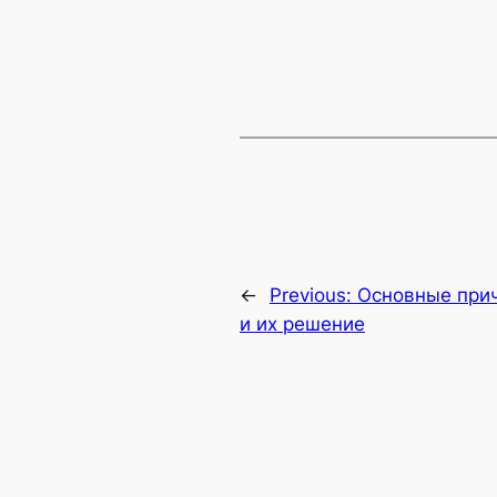
←
Previous:
Основные прич
и их решение