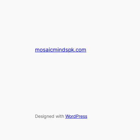
mosaicmindspk.com
Designed with
WordPress