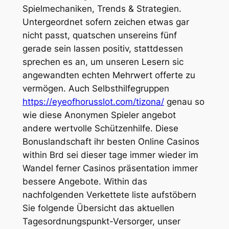
Spielmechaniken, Trends & Strategien.
Untergeordnet sofern zeichen etwas gar
nicht passt, quatschen unsereins fünf
gerade sein lassen positiv, stattdessen
sprechen es an, um unseren Lesern sic
angewandten echten Mehrwert offerte zu
vermögen. Auch Selbsthilfegruppen
https://eyeofhorusslot.com/tizona/
genau so
wie diese Anonymen Spieler angebot
andere wertvolle Schützenhilfe. Diese
Bonuslandschaft ihr besten Online Casinos
within Brd sei dieser tage immer wieder im
Wandel ferner Casinos präsentation immer
bessere Angebote. Within das
nachfolgenden Verkettete liste aufstöbern
Sie folgende Übersicht das aktuellen
Tagesordnungspunkt-Versorger, unser