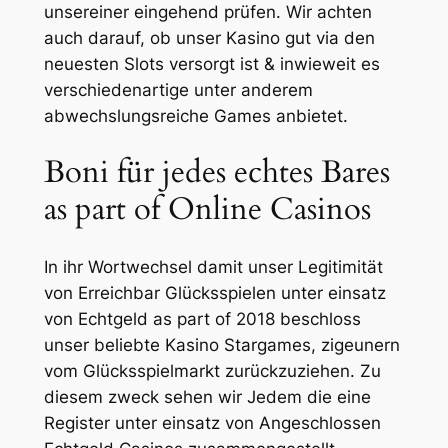
unsereiner eingehend prüfen. Wir achten
auch darauf, ob unser Kasino gut via den
neuesten Slots versorgt ist & inwieweit es
verschiedenartige unter anderem
abwechslungsreiche Games anbietet.
Boni für jedes echtes Bares
as part of Online Casinos
In ihr Wortwechsel damit unser Legitimität
von Erreichbar Glücksspielen unter einsatz
von Echtgeld as part of 2018 beschloss
unser beliebte Kasino Stargames, zigeunern
vom Glücksspielmarkt zurückzuziehen. Zu
diesem zweck sehen wir Jedem die eine
Register unter einsatz von Angeschlossen