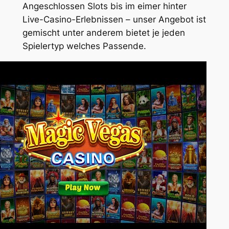
Angeschlossen Slots bis im eimer hinter
Live-Casino-Erlebnissen – unser Angebot ist
gemischt unter anderem bietet je jeden
Spielertyp welches Passende.