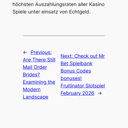
höchsten Auszahlungsraten aller Kasino
Spiele unter einsatz von Echtgeld.
←
Previous:
Next:
Check out Mr
Are There Still
Bet Spielbank
Mail Order
Bonus Codes
Brides?
bonuses!
Examining the
Fruitinator Slotspiel
Modern
February 2026
→
Landscape