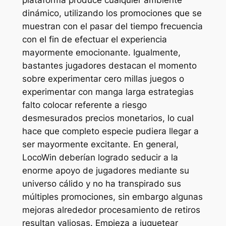
plataforma produce cualquier ambiente
dinámico, utilizando los promociones que se
muestran con el pasar del tiempo frecuencia
con el fin de efectuar el experiencia
mayormente emocionante. Igualmente,
bastantes jugadores destacan el momento
sobre experimentar cero millas juegos o
experimentar con manga larga estrategias
falto colocar referente a riesgo
desmesurados precios monetarios, lo cual
hace que completo especie pudiera llegar a
ser mayormente excitante. En general,
LocoWin deberían logrado seducir a la
enorme apoyo de jugadores mediante su
universo cálido y no ha transpirado sus
múltiples promociones, sin embargo algunas
mejoras alrededor procesamiento de retiros
resultan valiosas. Empieza a juguetear