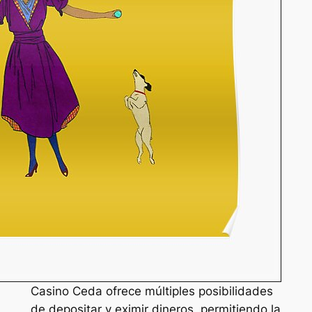
Casino Ceda ofrece múltiples posibilidades
de depositar y eximir dineros, permitiendo la