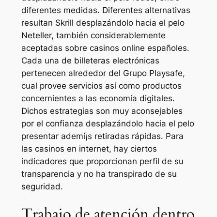
diferentes medidas. Diferentes alternativas
resultan Skrill desplazándolo hacia el pelo
Neteller, también considerablemente
aceptadas sobre casinos online españoles.
Cada una de billeteras electrónicas
pertenecen alrededor del Grupo Playsafe,
cual provee servicios así­ como productos
concernientes a las economía digitales.
Dichos estrategias son muy aconsejables
por el confianza desplazándolo hacia el pelo
presentar ademí¡s retiradas rápidas. Para
las casinos en internet, hay ciertos
indicadores que proporcionan perfil de su
transparencia y no ha transpirado de su
seguridad.
Trabajo de atención dentro