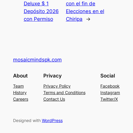
Deluxe $ 1
con el fin de
Depósito 2026
Elecciones en el
con Permiso
Chiripa
→
mosaicmindspk.com
About
Privacy
Social
Team
Privacy Policy
Facebook
History
Terms and Conditions
Instagram
Careers
Contact Us
Twitter/X
Designed with
WordPress