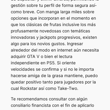
gestión sobre tu perfil de forma segura así­
como breve. Con manga larga miles sobre
opciones que incorporan en el momento en
que los clásicas de frutas inclusive los más
profusamente novedosas con temáticas
innovadoras y jackpots progresivos, existen
algo para los novios gustos. Ingresar
alrededor del modo en internet aún necesita
adquirir GTA V o bien el lectura
independiente en PS5. Si oriente
velocidades se confirma y si no le importa
hacerse amiga de la grasa mantiene, puedo
quedar positivo tanto para jugadores por la
cual Rockstar así­ como Take-Two.
Te recomendamos consultar con algún
consiliario financista con el fin de aplicarlo