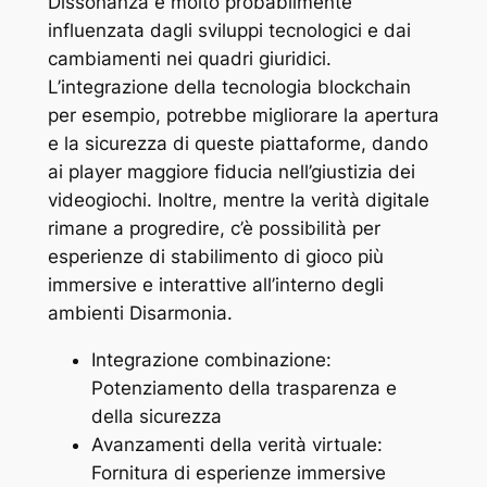
Dissonanza è molto probabilmente
influenzata dagli sviluppi tecnologici e dai
cambiamenti nei quadri giuridici.
L’integrazione della tecnologia blockchain
per esempio, potrebbe migliorare la apertura
e la sicurezza di queste piattaforme, dando
ai player maggiore fiducia nell’giustizia dei
videogiochi. Inoltre, mentre la verità digitale
rimane a progredire, c’è possibilità per
esperienze di stabilimento di gioco più
immersive e interattive all’interno degli
ambienti Disarmonia.
Integrazione combinazione:
Potenziamento della trasparenza e
della sicurezza
Avanzamenti della verità virtuale:
Fornitura di esperienze immersive