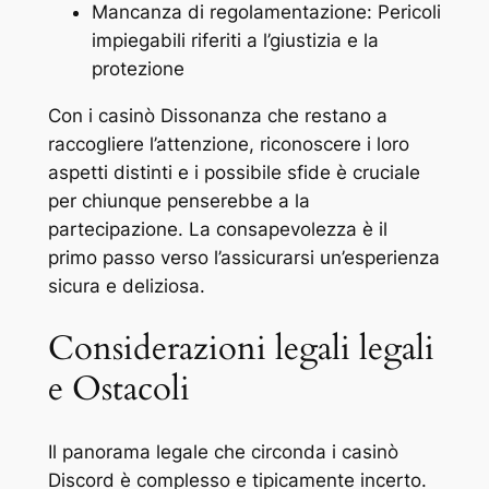
Mancanza di regolamentazione: Pericoli
impiegabili riferiti a l’giustizia e la
protezione
Con i casinò Dissonanza che restano a
raccogliere l’attenzione, riconoscere i loro
aspetti distinti e i possibile sfide è cruciale
per chiunque penserebbe a la
partecipazione. La consapevolezza è il
primo passo verso l’assicurarsi un’esperienza
sicura e deliziosa.
Considerazioni legali legali
e Ostacoli
Il panorama legale che circonda i casinò
Discord è complesso e tipicamente incerto.