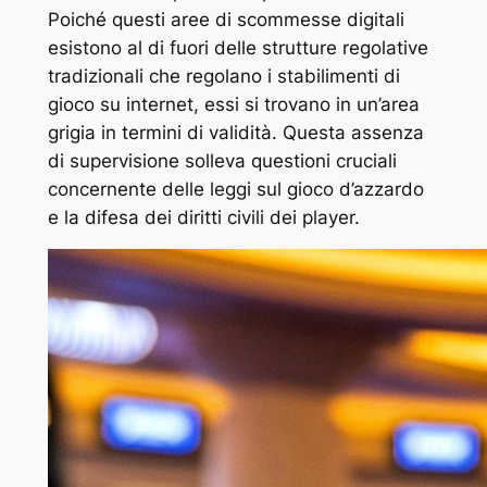
Poiché questi aree di scommesse digitali
esistono al di fuori delle strutture regolative
tradizionali che regolano i stabilimenti di
gioco su internet, essi si trovano in un’area
grigia in termini di validità. Questa assenza
di supervisione solleva questioni cruciali
concernente delle leggi sul gioco d’azzardo
e la difesa dei diritti civili dei player.