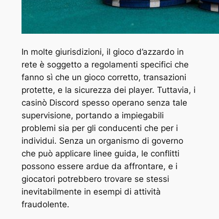
In molte giurisdizioni, il gioco d’azzardo in
rete è soggetto a regolamenti specifici che
fanno sì che un gioco corretto, transazioni
protette, e la sicurezza dei player. Tuttavia, i
casinò Discord spesso operano senza tale
supervisione, portando a impiegabili
problemi sia per gli conducenti che per i
individui. Senza un organismo di governo
che può applicare linee guida, le conflitti
possono essere ardue da affrontare, e i
giocatori potrebbero trovare se stessi
inevitabilmente in esempi di attività
fraudolente.