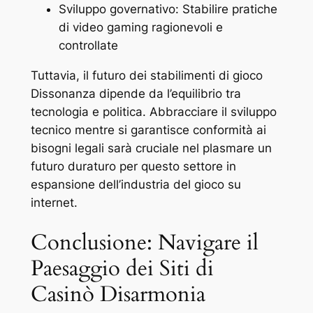
Sviluppo governativo: Stabilire pratiche
di video gaming ragionevoli e
controllate
Tuttavia, il futuro dei stabilimenti di gioco
Dissonanza dipende da l’equilibrio tra
tecnologia e politica. Abbracciare il sviluppo
tecnico mentre si garantisce conformità ai
bisogni legali sarà cruciale nel plasmare un
futuro duraturo per questo settore in
espansione dell’industria del gioco su
internet.
Conclusione: Navigare il
Paesaggio dei Siti di
Casinò Disarmonia