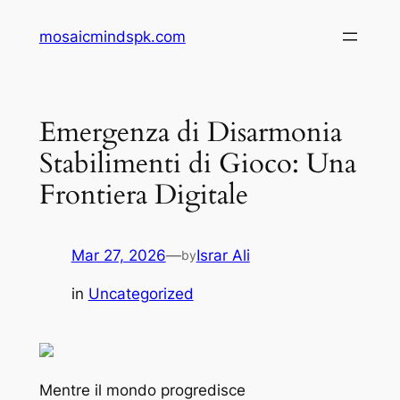
Skip
mosaicmindspk.com
to
content
Emergenza di Disarmonia
Stabilimenti di Gioco: Una
Frontiera Digitale
Mar 27, 2026
—
Israr Ali
by
in
Uncategorized
Mentre il mondo progredisce