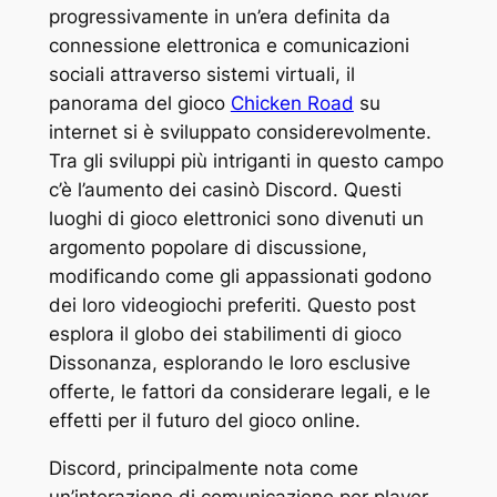
progressivamente in un’era definita da
connessione elettronica e comunicazioni
sociali attraverso sistemi virtuali, il
panorama del gioco
Chicken Road
su
internet si è sviluppato considerevolmente.
Tra gli sviluppi più intriganti in questo campo
c’è l’aumento dei casinò Discord. Questi
luoghi di gioco elettronici sono divenuti un
argomento popolare di discussione,
modificando come gli appassionati godono
dei loro videogiochi preferiti. Questo post
esplora il globo dei stabilimenti di gioco
Dissonanza, esplorando le loro esclusive
offerte, le fattori da considerare legali, e le
effetti per il futuro del gioco online.
Discord, principalmente nota come
un’interazione di comunicazione per player,