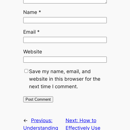
Name
*
Email
*
Website
Save my name, email, and
website in this browser for the
next time I comment.
←
Previous:
Next:
How to
Understanding
Effectively Use