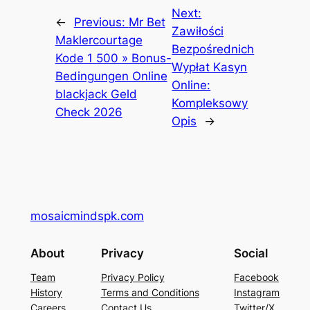
Next:
←
Previous:
Mr Bet
Zawiłości
Maklercourtage
Bezpośrednich
Kode 1 500 » Bonus-
Wypłat Kasyn
Bedingungen Online
Online:
blackjack Geld
Kompleksowy
Check 2026
Opis
→
mosaicmindspk.com
About
Privacy
Social
Team
Privacy Policy
Facebook
History
Terms and Conditions
Instagram
Careers
Contact Us
Twitter/X