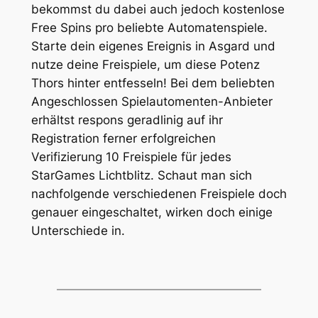
bekommst du dabei auch jedoch kostenlose
Free Spins pro beliebte Automatenspiele.
Starte dein eigenes Ereignis in Asgard und
nutze deine Freispiele, um diese Potenz
Thors hinter entfesseln! Bei dem beliebten
Angeschlossen Spielautomenten-Anbieter
erhältst respons geradlinig auf ihr
Registration ferner erfolgreichen
Verifizierung 10 Freispiele für jedes
StarGames Lichtblitz. Schaut man sich
nachfolgende verschiedenen Freispiele doch
genauer eingeschaltet, wirken doch einige
Unterschiede in.