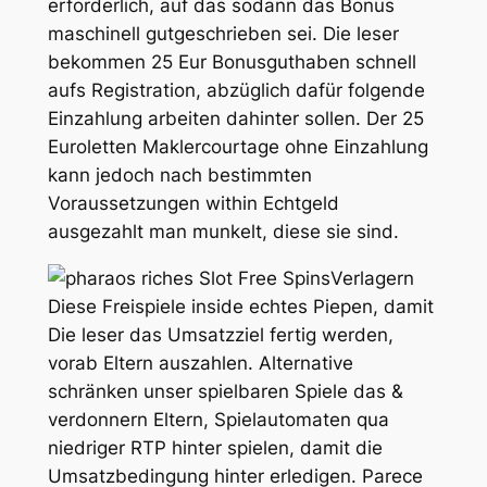
erforderlich, auf das sodann das Bonus
maschinell gutgeschrieben sei. Die leser
bekommen 25 Eur Bonusguthaben schnell
aufs Registration, abzüglich dafür folgende
Einzahlung arbeiten dahinter sollen. Der 25
Euroletten Maklercourtage ohne Einzahlung
kann jedoch nach bestimmten
Voraussetzungen within Echtgeld
ausgezahlt man munkelt, diese sie sind.
Verlagern
Diese Freispiele inside echtes Piepen, damit
Die leser das Umsatzziel fertig werden,
vorab Eltern auszahlen. Alternative
schränken unser spielbaren Spiele das &
verdonnern Eltern, Spielautomaten qua
niedriger RTP hinter spielen, damit die
Umsatzbedingung hinter erledigen. Parece