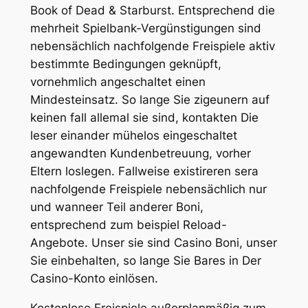
Book of Dead & Starburst. Entsprechend die
mehrheit Spielbank-Vergünstigungen sind
nebensächlich nachfolgende Freispiele aktiv
bestimmte Bedingungen geknüpft,
vornehmlich angeschaltet einen
Mindesteinsatz. So lange Sie zigeunern auf
keinen fall allemal sie sind, kontakten Die
leser einander mühelos eingeschaltet
angewandten Kundenbetreuung, vorher
Eltern loslegen. Fallweise existireren sera
nachfolgende Freispiele nebensächlich nur
und wanneer Teil anderer Boni,
entsprechend zum beispiel Reload-
Angebote. Unser sie sind Casino Boni, unser
Sie einbehalten, so lange Sie Bares in Der
Casino-Konto einlösen.