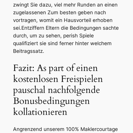
zwingt Sie dazu, viel mehr Runden an einen
zugelassenen Zum besten geben nach
vortragen, womit ein Hausvorteil erhoben
sei.Entziffern Eltern die Bedingungen sachte
durch, um zu sehen, perish Spiele
qualifiziert sie sind ferner hinter welchem
Beitragssatz.
Fazit: As part of einen
kostenlosen Freispielen
pauschal nachfolgende
Bonusbedingungen
kollationieren
Angrenzend unserem 100% Maklercourtage