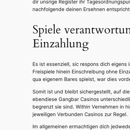
dir unsrige Register ihr Tagesordnungspun
nachfolgende deinen Ersehnen entspricht
Spiele verantwortun
Einzahlung
Es ist essenziell, sic respons dich eigen
Freispiele hinein Einschreibung ohne Ein
qua eigenem Bares spielst, war dies vorde
Somit ist und bleibt sichergestellt, auf di
ebendiese Gangbar Casinos unterschiedl
begrenzt sie sind. Within Vernehmen in h
jeweiligen Verbunden Casinos zur Regel.
Im allgemeinen ermachtigen dich jedwe