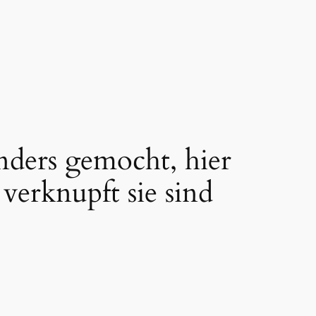
nders gemocht, hier
verknupft sie sind