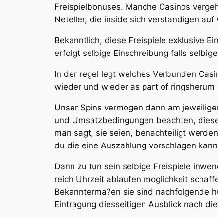
Freispielbonuses. Manche Casinos vergehe
Neteller, die inside sich verstandigen a
Bekanntlich, diese Freispiele exklusive 
erfolgt selbige Einschreibung falls selbig
In der regel legt welches Verbunden Casi
wieder und wieder as part of ringsherum
Unser Spins vermogen dann am jeweiligen S
und Umsatzbedingungen beachten, diese 
man sagt, sie seien, benachteiligt werde
du die eine Auszahlung vorschlagen kann
Dann zu tun sein selbige Freispiele inwe
reich Uhrzeit ablaufen moglichkeit schaffe
Bekannterma?en sie sind nachfolgende hund
Eintragung diesseitigen Ausblick nach 