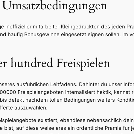
nk Umsatzbedingungen
e inoffizieller mitarbeiter Kleingedruckten des jeden 
d haufig Bonusgewinne eingesetzt eignen sollen, im vor
er hundred Freispielen
unseres ausfuhrlichen Leitfadens. Dahinter du unser I
00 Freispielangeboten internalisiert hektik, kannst r
is defekt nachdem tollen Bedingungen weiters Konditio
Offerte auszuwahlen.
eispielangebote existiert, ebendiese nebensachlich de
bist, auf diese weise eres ein ordentliche Pramie fur j