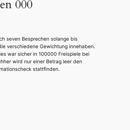
nen 000
rch seven Besprechen solange bis
e die verschiedene Gewichtung innehaben.
s war sicher in 100000 Freispiele bei
her wird nur einer Betrag leer den
mationscheck stattfinden.