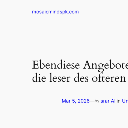
Skip
mosaicmindspk.com
to
content
Ebendiese Angebote
die leser des ofter
Mar 5, 2026
—
Israr Ali
in
Un
by