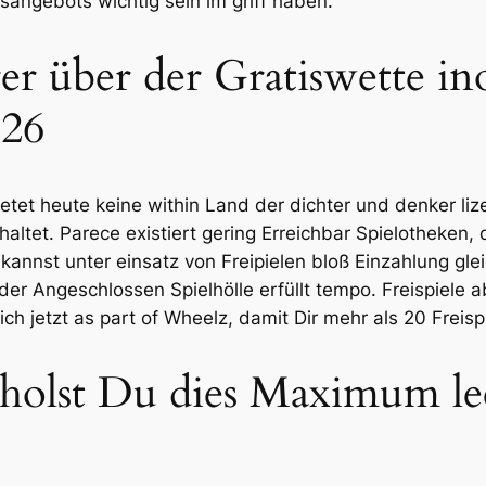
sangebots wichtig sein im griff haben.
r über der Gratiswette inof
026
tet heute keine within Land der dichter und denker liz
chaltet. Parece existiert gering Erreichbar Spielotheken,
annst unter einsatz von Freipielen bloß Einzahlung gl
 Angeschlossen Spielhölle erfüllt tempo. Freispiele ab
ich jetzt as part of Wheelz, damit Dir mehr als 20 Frei
c holst Du dies Maximum l