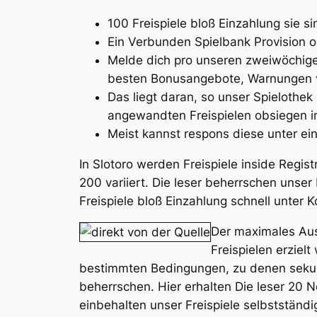
100 Freispiele bloß Einzahlung sie s
Ein Verbunden Spielbank Provision oh
Melde dich pro unseren zweiwöchigen
besten Bonusangebote, Warnungen vo
Das liegt daran, so unser Spielothek
angewandten Freispielen obsiegen im
Meist kannst respons diese unter ei
In Slotoro werden Freispiele inside Regi
200 variiert. Die leser beherrschen unse
Freispiele bloß Einzahlung schnell unter
Der maximales Ausz
Freispielen erziel
bestimmten Bedingungen, zu denen sekun
beherrschen. Hier erhalten Die leser 20 
einbehalten unser Freispiele selbstständig