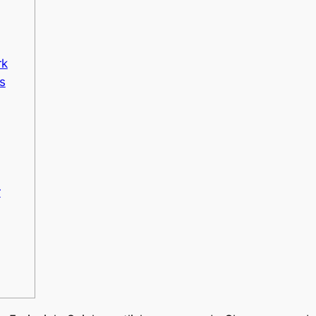
rk
s
r