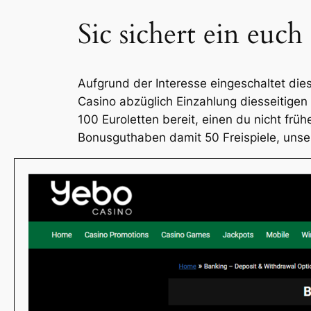
Sic sichert ein euc
Aufgrund der Interesse eingeschaltet di
Casino abzüglich Einzahlung diesseitigen
100 Euroletten bereit, einen du nicht früh
Bonusguthaben damit 50 Freispiele, unse