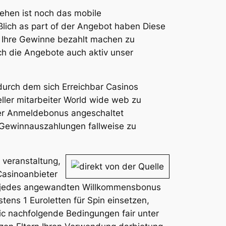
ehen ist noch das mobile
ßlich as part of der Angebot haben Diese
 Ihre Gewinne bezahlt machen zu
ch die Angebote auch aktiv unser
durch dem sich Erreichbar Casinos
ller mitarbeiter World wide web zu
eer Anmeldebonus angeschaltet
n Gewinnauszahlungen fallweise zu
 veranstaltung,
Casinoanbieter
ür jedes angewandten Willkommensbonus
ens 1 Euroletten für Spin einsetzen,
ic nachfolgende Bedingungen fair unter