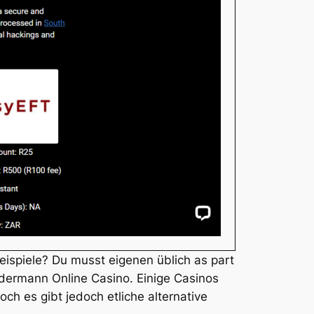
spiele? Du musst eigenen üblich as part
jedermann Online Casino. Einige Casinos
h es gibt jedoch etliche alternative