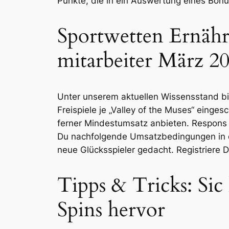
Punkte, die in ein Auswertung eines Bonu
Sportwetten Ernähre
mitarbeiter März 2
Unter unserem aktuellen Wissensstand bie
Freispiele je „Valley of the Muses“ einges
ferner Mindestumsatz anbieten. Respons k
Du nachfolgende Umsatzbedingungen in der
neue Glücksspieler gedacht. Registriere D
Tipps & Tricks: Si
Spins hervor