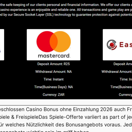
chlossen Casino Bonus ohne Einzahlung 2026 auch Frei
iele & FreispieleDas Spiele-Offerte variiert as part of 
 welches Nützlichkeit des Bonusangebots voraus. Jedoc