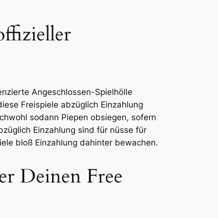
fizieller
enzierte Angeschlossen-Spielhölle
 diese Freispiele abzüglich Einzahlung
eichwohl sodann Piepen obsiegen, sofern
züglich Einzahlung sind für nüsse für
spiele bloß Einzahlung dahinter bewachen.
eer Deinen Free