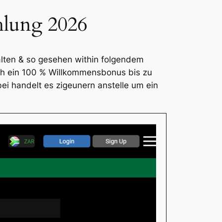
ahlung 2026
alten & so gesehen within folgendem
uch ein 100 % Willkommensbonus bis zu
bei handelt es zigeunern anstelle um ein