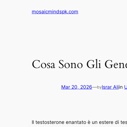
Skip
mosaicmindspk.com
to
content
Cosa Sono Gli Gene
Mar 20, 2026
—
Israr Ali
in
U
by
Il testosterone enantato è un estere di t