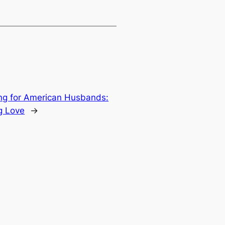
g for American Husbands:
g Love
→