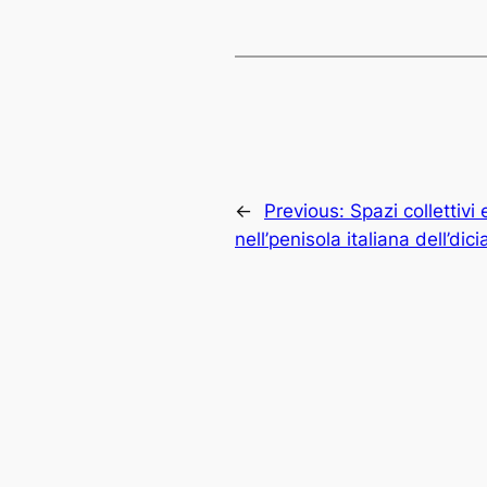
←
Previous:
Spazi collettivi
nell’penisola italiana dell’d