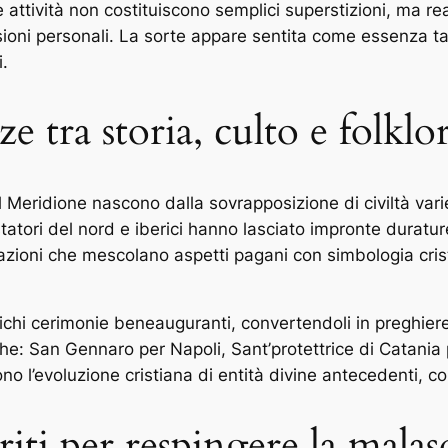
attività non costituiscono semplici superstizioni, ma rea
sioni personali. La sorte appare sentita come essenza ta
.
e tra storia, culto e folklo
l Meridione nascono dalla sovrapposizione di civiltà var
statori del nord e iberici hanno lasciato impronte duratu
zioni che mescolano aspetti pagani con simbologia cris
tichi cerimonie beneauguranti, convertendoli in preghier
iche: San Gennaro per Napoli, Sant’protettrice di Catani
no l’evoluzione cristiana di entità divine antecedenti, c
 riti per respingere la malas