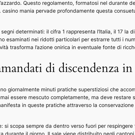
azzardo. Questo regolamento, formatosi nel durante dei se
oni. casino mania pervade profondamente questa consuetu
ni determinati: il cifra 1 rappresenta l’Italia, il 17 la d
o esaminati nei ridotti particolari per estrarre tutti i n
ività trasforma l’azione onirica in eventuale fonte di ric
amandati di discendenza in 
uano giornalmente minuti pratiche superstiziosi che accom
ò mai essere mescuto completamente, ma deve restare se
nifesta in queste pratiche attraverso la conservazione
e: si scopa sempre da dentro verso fuori per respingere f
urante il giorno. Il sale viene distribuito negli cantoni 