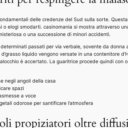
ondamentali delle credenze del Sud sulla sorte. Questa
i o elogi smodarti. casinomania si mostra attraverso una
isteriosa o una successione di minori accidenti.
i determinati passati per via verbale, sovente da donna a s
li d’grasso liquido vengono versate in una contenitore d
malocchio è accertato. La guaritrice procede quindi con o
 negli angoli della casa
icare spazi
trasmesse a voce
etali odorose per santificare l’atmosfera
li propiziatori oltre diffus