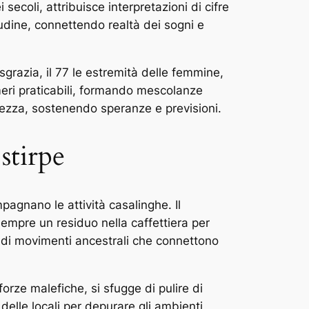
coli, attribuisce interpretazioni di cifre
dine, connettendo realtà dei sogni e
isgrazia, il 77 le estremità delle femmine,
umeri praticabili, formando mescolanze
chezza, sostenendo speranze e previsioni.
stirpe
pagnano le attività casalinghe. Il
mpre un residuo nella caffettiera per
 di movimenti ancestrali che connettono
orze malefiche, si sfugge di pulire di
delle locali per depurare gli ambienti,