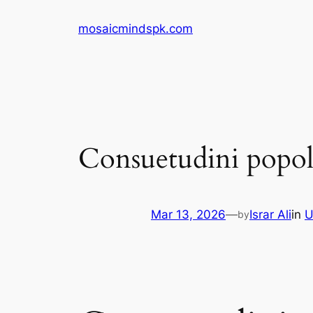
Skip
mosaicmindspk.com
to
content
Consuetudini popolar
Mar 13, 2026
—
Israr Ali
in
U
by