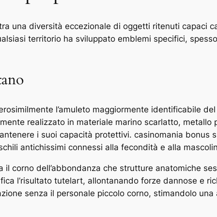
tra una diversità eccezionale di oggetti ritenuti capaci 
alsiasi territorio ha sviluppato emblemi specifici, spess
tano
erosimilmente l’amuleto maggiormente identificabile del
lmente realizzato in materiale marino scarlatto, metall
ntenere i suoi capacità protettivi. casinomania bonus s
schili antichissimi connessi alla fecondità e alla mascolin
ia il corno dell’abbondanza che strutture anatomiche se
ifica l’risultato tutelart, allontanando forze dannose e r
azione senza il personale piccolo corno, stimandolo una 