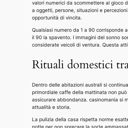
valori numerici da scommettere al gioco d’
a oggetti, persone, situazioni e percezi
opportunità di vincita.
Qualsiasi numero da 1 a 90 corrisponde a seg
il 90 la spavento. I immagini del sonno son
considerate veicoli di ventura. Questa att
Rituali domestici tr
Dentro delle abitazioni australi si contin
primordiale caffe della mattinata non pu
assicurare abbondanza. casinomania si ma
attualità e storia.
La pulizia della casa rispetta norme esatt
notte per non sprecare la sorte ammassata d