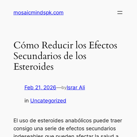
Skip
mosaicmindspk.com
to
content
Cómo Reducir los Efectos
Secundarios de los
Esteroides
Feb 21, 2026
—
Israr Ali
by
in
Uncategorized
El uso de esteroides anabólicos puede traer
consigo una serie de efectos secundarios
indeseables que pueden afectar la salud a