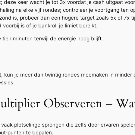
; deze keer wacht je tot 3x voordat je cash uitgaat voo
ng na elke vijf rondes; controleer je voortgang ten opz
zond is, probeer dan een hogere target zoals 5x of 7x t
 voorbij is of je bankroll je limiet bereikt.
ien minuten terwijl de energie hoog blijft.
, kun je meer dan twintig rondes meemaken in minder d
ssies.
ltiplier Observeren – Wa
evat vaak plotselinge sprongen die zelfs door ervaren spel
out‑punten te bepalen.