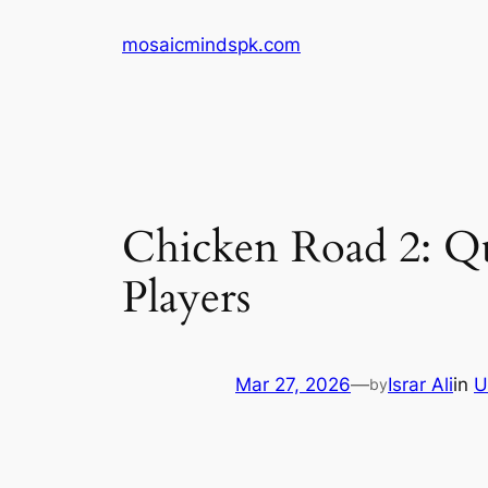
Skip
mosaicmindspk.com
to
content
Chicken Road 2: Qu
Players
Mar 27, 2026
—
Israr Ali
in
U
by