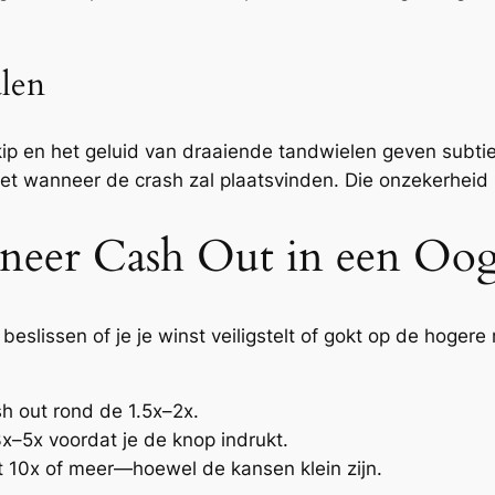
alen
p en het geluid van draaiende tandwielen geven subtiele
liciet wanneer de crash zal plaatsvinden. Die onzekerhei
anneer Cash Out in een O
 beslissen of je je winst veiligstelt of gokt op de hogere 
sh out rond de 1.5x–2x.
3x–5x voordat je de knop indrukt.
t 10x of meer—hoewel de kansen klein zijn.