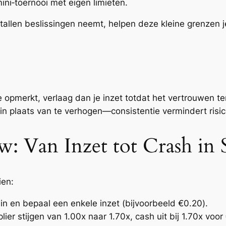
ini‑toernooi met eigen limieten.
tallen beslissingen neemt, helpen deze kleine grenzen j
ie opmerkt, verlaag dan je inzet totdat het vertrouwen t
 in plaats van te verhogen—consistentie vermindert risico
w: Van Inzet tot Crash in
ien:
 in en bepaal een enkele inzet (
bijvoorbeeld €0.20
).
plier stijgen van 1.00x naar 1.70x, cash uit bij 1.70x voor