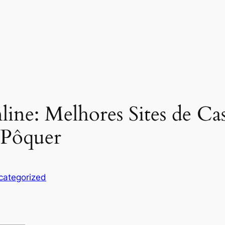
ine: Melhores Sites de Cas
 Pôquer
categorized