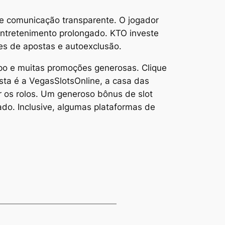
e comunicação transparente. O jogador
ntretenimento prolongado. KTO investe
tes de apostas e autoexclusão.
po e muitas promoções generosas. Clique
Esta é a VegasSlotsOnline, a casa das
r os rolos. Um generoso bônus de slot
ado. Inclusive, algumas plataformas de