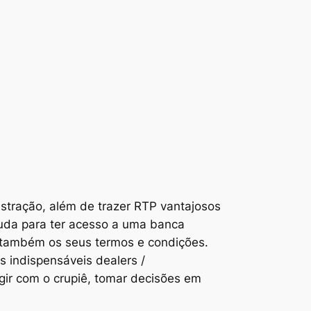
stração, além de trazer RTP vantajosos
uda para ter acesso a uma banca
 também os seus termos e condições.
s indispensáveis dealers /
agir com o crupiê, tomar decisões em