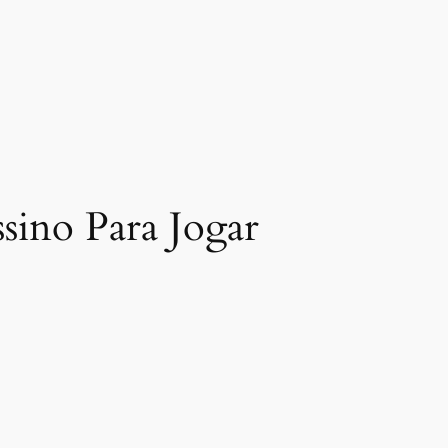
sino Para Jogar